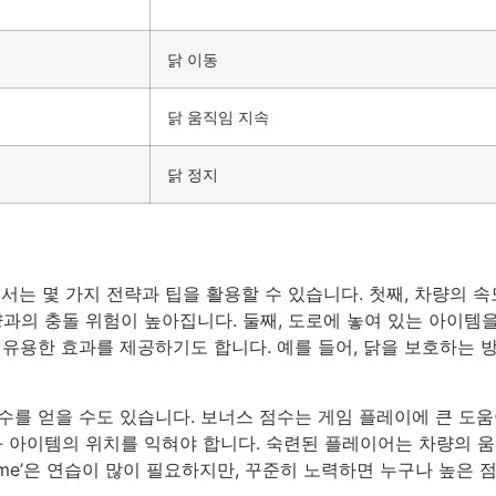
닭 이동
닭 움직임 지속
닭 정지
 얻기 위해서는 몇 가지 전략과 팁을 활용할 수 있습니다. 첫째, 차
과의 충돌 위험이 높아집니다. 둘째, 도로에 놓여 있는 아이템
 유용한 효과를 제공하기도 합니다. 예를 들어, 닭을 보호하는 
점수를 얻을 수도 있습니다. 보너스 점수는 게임 플레이에 큰 도
과 아이템의 위치를 익혀야 합니다. 숙련된 플레이어는 차량의 
d game’은 연습이 많이 필요하지만, 꾸준히 노력하면 누구나 높은