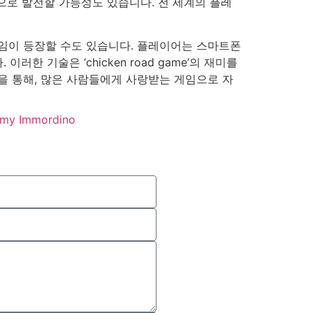
 종목으로 발전할 가능성도 있습니다. 전 세계의 플레
식의 게임이 등장할 수도 있습니다. 플레이어는 스마트폰
 기술은 ‘chicken road game’의 재미를
발전을 통해, 많은 사람들에게 사랑받는 게임으로 자
emy Immordino