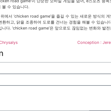
cken road game’이 단순한 모바일 게임을 넘어, e스포츠
 볼 수 있습니다.
 위에서 ‘chicken road game’을 즐길 수 있는 새로운 방
하고, 닭을 조종하여 도로를 건너는 경험을 해볼 수 있습니다. 이러한
다. ‘chicken road game’은 앞으로도 끊임없는 변화와 
Chrysalys
Conception : Jer
n