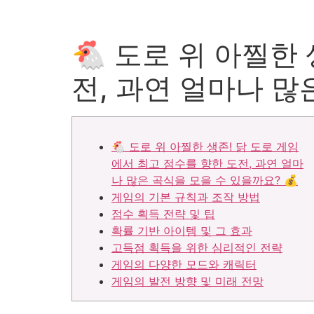
🐔 도로 위 아찔한
전, 과연 얼마나 많
🐔 도로 위 아찔한 생존! 닭 도로 게임
에서 최고 점수를 향한 도전, 과연 얼마
나 많은 곡식을 모을 수 있을까요? 💰
게임의 기본 규칙과 조작 방법
점수 획득 전략 및 팁
확률 기반 아이템 및 그 효과
고득점 획득을 위한 심리적인 전략
게임의 다양한 모드와 캐릭터
게임의 발전 방향 및 미래 전망