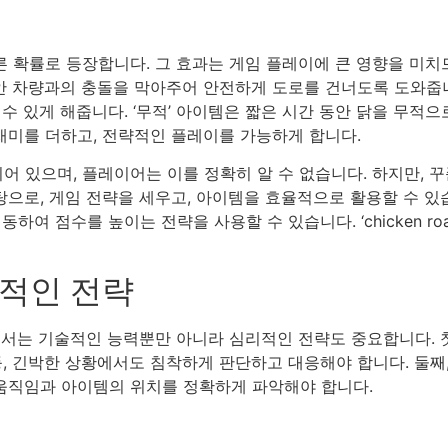
른 확률로 등장합니다. 그 효과는 게임 플레이에 큰 영향을 미치
 동안 차량과의 충돌을 막아주어 안전하게 도로를 건너도록 도와줍니다
 수 있게 해줍니다. ‘무적’ 아이템은 짧은 시간 동안 닭을 무적
재미를 더하고, 전략적인 플레이를 가능하게 합니다.
어 있으며, 플레이어는 이를 정확히 알 수 없습니다. 하지만, 
으로, 게임 전략을 세우고, 아이템을 효율적으로 활용할 수 있습니
하여 점수를 높이는 전략을 사용할 수 있습니다. ‘chicken r
리적인 전략
 얻기 위해서는 기술적인 능력뿐만 아니라 심리적인 전략도 중요합니다
, 긴박한 상황에서도 침착하게 판단하고 대응해야 합니다. 둘째
 움직임과 아이템의 위치를 정확하게 파악해야 합니다.