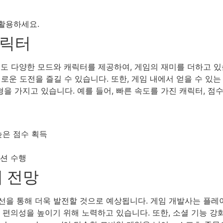
활용하세요.
캐릭터
레이 외에도 다양한 모드와 캐릭터를 제공하여, 게임의 재미를 더하고 
새로운 도전을 즐길 수 있습니다. 또한, 게임 내에서 얻을 수 
을 가지고 있습니다. 예를 들어, 빠른 속도를 가진 캐릭터, 점
높은 점수 획득
미션 수행
래 전망
이트와 개선을 통해 더욱 발전할 것으로 예상됩니다. 게임 개발사는 
의 편의성을 높이기 위해 노력하고 있습니다. 또한, 소셜 기능 강