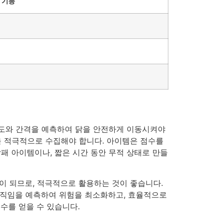
기능
량의 속도와 간격을 예측하여 닭을 안전하게 이동시켜야
을 적극적으로 수집해야 합니다. 아이템은 점수를
방패 아이템이나, 짧은 시간 동안 무적 상태로 만들
움이 되므로, 적극적으로 활용하는 것이 좋습니다.
움직임을 예측하여 위험을 최소화하고, 효율적으로
 점수를 얻을 수 있습니다.