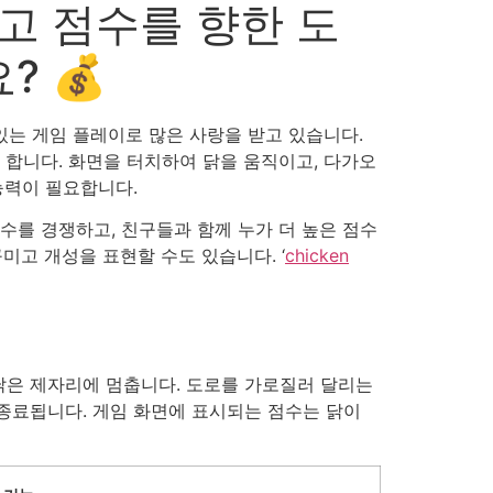
최고 점수를 향한 도
? 💰
성 있는 게임 플레이로 많은 사랑을 받고 있습니다.
 합니다. 화면을 터치하여 닭을 움직이고, 다가오
능력이 필요합니다.
수를 경쟁하고, 친구들과 함께 누가 더 높은 점수
미고 개성을 표현할 수도 있습니다. ‘
chicken
떼면 닭은 제자리에 멈춥니다. 도로를 가로질러 달리는
종료됩니다. 게임 화면에 표시되는 점수는 닭이