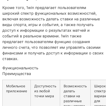
Кроме того, 1win предлагает пользователям
широкий спектр функциональных возможностей,
включая возможность делать ставки на различные
виды спорта, игры и события, а также получать
доступ к информации о результатах матчей и
событий в реальном времени. 1win также
предлагает пользователям функцию создания
личного счета, что позволяет им управлять своими
финансами и получать доступ к информации о своих
ставках.
Функциональность
Преимущества
Мобильное
Доступность
Возможность
Широк
приложение
из любой
делать
спектр
точки мира
ставки на
вариан
различные
для
виды спорта
ставок