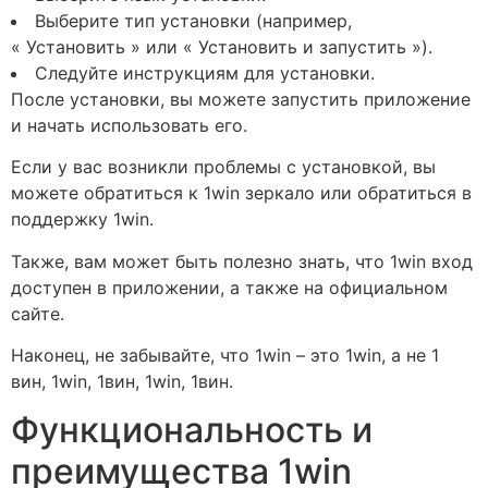
Выберите тип установки (например,
« Установить » или « Установить и запустить »).
Следуйте инструкциям для установки.
После установки, вы можете запустить приложение
и начать использовать его.
Если у вас возникли проблемы с установкой, вы
можете обратиться к 1win зеркало или обратиться в
поддержку 1win.
Также, вам может быть полезно знать, что 1win вход
доступен в приложении, а также на официальном
сайте.
Наконец, не забывайте, что 1win – это 1win, а не 1
вин, 1win, 1вин, 1win, 1вин.
Функциональность и
преимущества 1win