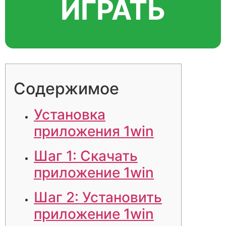
ИГРАТЬ
Содержимое
Установка
приложения 1win
Шаг 1: Скачать
приложение 1win
Шаг 2: Установить
приложение 1win