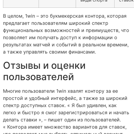
В целом, 1win – это букмекерская контора, которая
предлагает пользователям широкий спектр
функциональных возможностей и преимуществ, что
позволяет им получать доступ к информации о
результатах матчей и событий в реальном времени,
а также управлять своими финансами.
Отзывы и оценки
пользователей
Многие пользователи 1win хвалят контору за ее
простой и удобный интерфейс, а также за широкий
спектр доступных ставок. « Я был удивлен, как
легко и быстро я смог зарегистрироваться и начать
делать ставки », – пишет один из пользователей.
« Контора имеет множество вариантов для ставок,
что позволяет мне выбрать оптимальный вариант