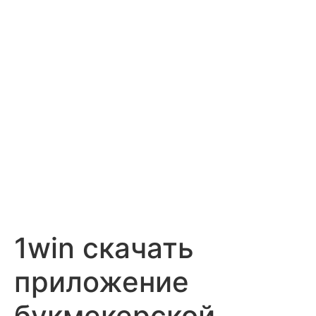
1win скачать
приложение
букмекерской