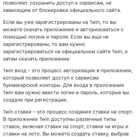
позволяет сохранить доступ к сервисам, не
зависящим от блокировки официального сайта.
Если вы уже зарегистрированы на 1win, то вы
можете скачать приложение и авторизоваться с
помощью логина и пароля. Если вы еще не
зарегистрированы, то вам нужно
зарегистрироваться на официальном сайте 1win, а
затем скачать приложение.
1win вход – это процесс авторизации в приложении,
который позволяет доступ к сервисам
букмекерской конторы. Для входа в приложение
1win вам нужно ввести логин и пароль, которые вы
создали при регистрации.
1win ставки – это процесс создания ставки на спорт.
В приложении 1win доступны различные типы
ставок, включая ставки на спорт, ставки на игры и
ставки на лото. Вы можете создать ставку, выбрав