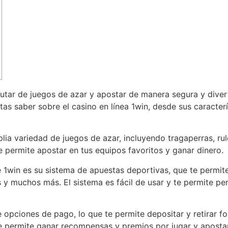
tar de juegos de azar y apostar de manera segura y divert
tas saber sobre el casino en línea 1win, desde sus caracte
plia variedad de juegos de azar, incluyendo tragaperras, r
e permite apostar en tus equipos favoritos y ganar dinero.
 1win es su sistema de apuestas deportivas, que te permit
s y muchos más. El sistema es fácil de usar y te permite p
e opciones de pago, lo que te permite depositar y retirar f
e permite ganar recompensas y premios por jugar y apostar