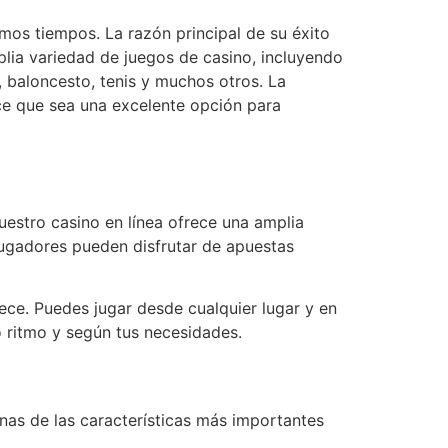
mos tiempos. La razón principal de su éxito
plia variedad de juegos de casino, incluyendo
 baloncesto, tenis y muchos otros. La
ce que sea una excelente opción para
uestro casino en línea ofrece una amplia
jugadores pueden disfrutar de apuestas
rece. Puedes jugar desde cualquier lugar y en
o ritmo y según tus necesidades.
unas de las características más importantes