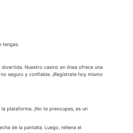
e tengas.
divertida. Nuestro casino en línea ofrece una
rno seguro y confiable. ¡Regístrate hoy mismo
 la plataforma. ¡No te preocupes, es un
echa de la pantalla. Luego, rellena el