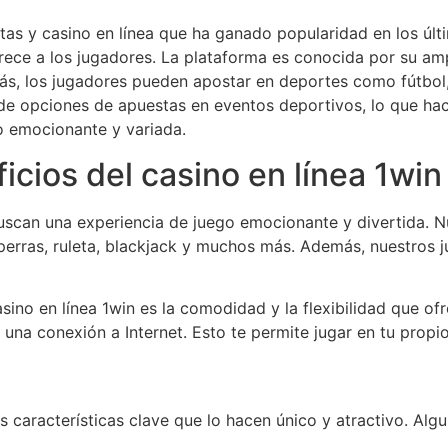
as y casino en línea que ha ganado popularidad en los últi
frece a los jugadores. La plataforma es conocida por su am
más, los jugadores pueden apostar en deportes como fútbol,
e opciones de apuestas en eventos deportivos, lo que ha
o emocionante y variada.
icios del casino en línea 1win
buscan una experiencia de juego emocionante y divertida. N
perras, ruleta, blackjack y muchos más. Además, nuestros 
ino en línea 1win es la comodidad y la flexibilidad que of
na conexión a Internet. Esto te permite jugar en tu propi
s características clave que lo hacen único y atractivo. Alg