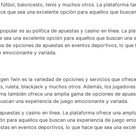
útbol, baloncesto, tenis y muchos otros. La plataforma t
ace que sea una excelente opción para aquellos que busca
 popular es su política de apuestas y casino en línea. La 
ue sea una excelente opción para aquellos que buscan una 
a de opciones de apuestas en eventos deportivos, lo que 
o emocionante y variada.
ligen 1win es la variedad de opciones y servicios que ofre
ts, ruleta, blackjack y muchos otros. Además, los jugador
orma también ofrece una amplia gama de opciones de apues
buscan una experiencia de juego emocionante y variada.
apuestas y casino en línea. La plataforma ofrece una ampl
ión para aquellos que buscan una experiencia de juego emo
tas en eventos deportivos, lo que hace que sea una excel