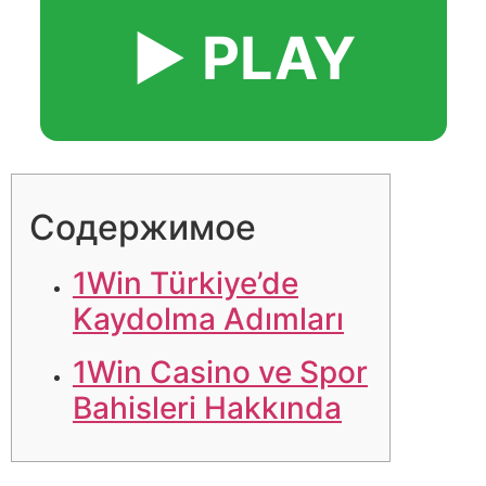
▶️ PLAY
Содержимое
1Win Türkiye’de
Kaydolma Adımları
1Win Casino ve Spor
Bahisleri Hakkında