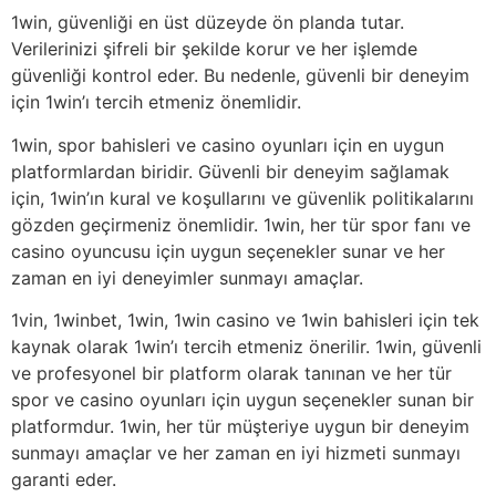
1win, güvenliği en üst düzeyde ön planda tutar.
Verilerinizi şifreli bir şekilde korur ve her işlemde
güvenliği kontrol eder. Bu nedenle, güvenli bir deneyim
için 1win’ı tercih etmeniz önemlidir.
1win, spor bahisleri ve casino oyunları için en uygun
platformlardan biridir. Güvenli bir deneyim sağlamak
için, 1win’ın kural ve koşullarını ve güvenlik politikalarını
gözden geçirmeniz önemlidir. 1win, her tür spor fanı ve
casino oyuncusu için uygun seçenekler sunar ve her
zaman en iyi deneyimler sunmayı amaçlar.
1vin, 1winbet, 1win, 1win casino ve 1win bahisleri için tek
kaynak olarak 1win’ı tercih etmeniz önerilir. 1win, güvenli
ve profesyonel bir platform olarak tanınan ve her tür
spor ve casino oyunları için uygun seçenekler sunan bir
platformdur. 1win, her tür müşteriye uygun bir deneyim
sunmayı amaçlar ve her zaman en iyi hizmeti sunmayı
garanti eder.