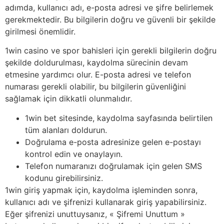
adımda, kullanıcı adı, e-posta adresi ve şifre belirlemek
gerekmektedir. Bu bilgilerin doğru ve güvenli bir şekilde
girilmesi önemlidir.
1win casino ve spor bahisleri için gerekli bilgilerin doğru
şekilde doldurulması, kaydolma sürecinin devam
etmesine yardımcı olur. E-posta adresi ve telefon
numarası gerekli olabilir, bu bilgilerin güvenliğini
sağlamak için dikkatli olunmalıdır.
1win bet sitesinde, kaydolma sayfasında belirtilen
tüm alanları doldurun.
Doğrulama e-posta adresinize gelen e-postayı
kontrol edin ve onaylayın.
Telefon numaranızı doğrulamak için gelen SMS
kodunu girebilirsiniz.
1win giriş yapmak için, kaydolma işleminden sonra,
kullanıcı adı ve şifrenizi kullanarak giriş yapabilirsiniz.
Eğer şifrenizi unuttuysanız, « Şifremi Unuttum »