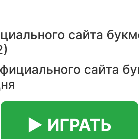
ициального сайта бук
2)
официального сайта бу
дня
▶️ ИГРАТЬ