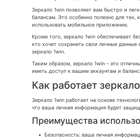
Зеркало 1win позволяет вам быстро и легк
балансам. Это особенно полезно для тех, 
использовать мобильное приложение.
Кроме того, зеркало 1win обеспечивает б
кто хочет сохранить свои личные данные c
зеркало 1win.
Таким образом, зеркало 1win – это отличн
иметь доступ к вашим аккаунтам и баланс
Как работает зеркало
Зеркало 1win работает на основе техноло
что ваша личная информация будет защищ
Преимущества использо
Безопасность: ваша личная информац