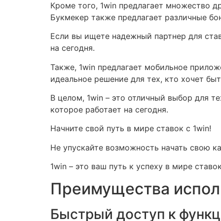
Кроме того, 1win предлагает множество д
Букмекер также предлагает различные бон
Если вы ищете надежный партнер для ставо
на сегодня.
Также, 1win предлагает мобильное прилож
идеальное решение для тех, кто хочет быт
В целом, 1win – это отличный выбор для т
которое работает на сегодня.
Начните свой путь в мире ставок с 1win!
Не упускайте возможность начать свою ка
1win – это ваш путь к успеху в мире ставок
Преимущества исполь
Быстрый доступ к функ