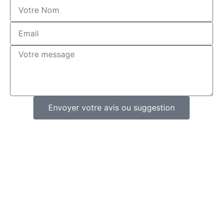
Envoyer votre avis ou suggestion