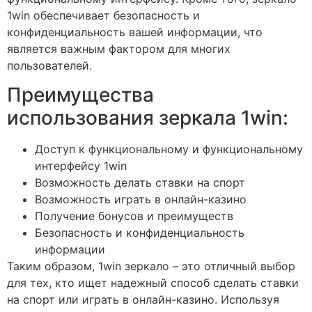
1win обеспечивает безопасность и
конфиденциальность вашей информации, что
является важным фактором для многих
пользователей.
Преимущества
использования зеркала 1win:
Доступ к функциональному и функциональному
интерфейсу 1win
Возможность делать ставки на спорт
Возможность играть в онлайн-казино
Получение бонусов и преимуществ
Безопасность и конфиденциальность
информации
Таким образом, 1win зеркало – это отличный выбор
для тех, кто ищет надежный способ сделать ставки
на спорт или играть в онлайн-казино. Используя