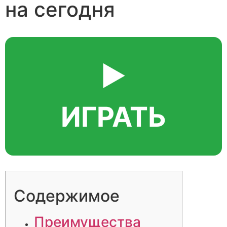
на сегодня
▶️
ИГРАТЬ
Содержимое
Преимущества