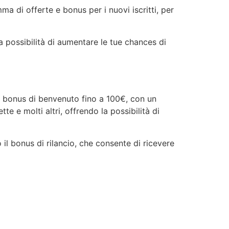
a di offerte e bonus per i nuovi iscritti, per
la possibilità di aumentare le tue chances di
un bonus di benvenuto fino a 100€, con un
e e molti altri, offrendo la possibilità di
il bonus di rilancio, che consente di ricevere