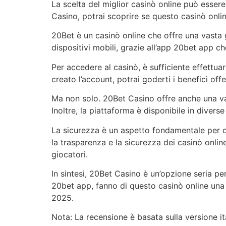
La scelta del miglior casinò online può essere
Casino, potrai scoprire se questo casinò online
20Bet è un casinò online che offre una vasta g
dispositivi mobili, grazie all’app 20bet app 
Per accedere al casinò, è sufficiente effettuar
creato l’account, potrai goderti i benefici of
Ma non solo. 20Bet Casino offre anche una va
Inoltre, la piattaforma è disponibile in diverse l
La sicurezza è un aspetto fondamentale per o
la trasparenza e la sicurezza dei casinò online
giocatori.
In sintesi, 20Bet Casino è un’opzione seria per
20bet app, fanno di questo casinò online una 
2025.
Nota: La recensione è basata sulla versione ita