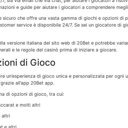
, sia via email che via chat, per aiutare i giocatori a risol
zioni e guide per aiutare i giocatori a comprendere meglio 
e e sicuro che offre una vasta gamma di giochi e opzioni di
ustomer service è disponibile 24/7. Se sei un giocatore di g
a versione italiana del sito web di 20Bet e potrebbe variare 
rali e le regole del casinò prima di iniziare a giocare.
ioni di Gioco
re un’esperienza di gioco unica e personalizzata per ogni u
 grazie all’app 20Bet app.
 di opzioni di gioco, tra cui:
ccarat e molti altri
altri
t e altri