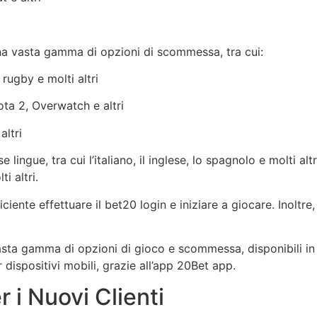
una vasta gamma di opzioni di scommessa, tra cui:
rugby e molti altri
a 2, Overwatch e altri
altri
lingue, tra cui l’italiano, il inglese, lo spagnolo e molti alt
ti altri.
ciente effettuare il bet20 login e iniziare a giocare. Inoltre
vasta gamma di opzioni di gioco e scommessa, disponibili in 
 dispositivi mobili, grazie all’app 20Bet app.
r i Nuovi Clienti