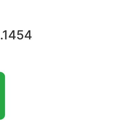
.1454
5