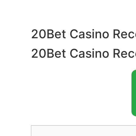
20Bet Casino Rec
20Bet Casino Rec