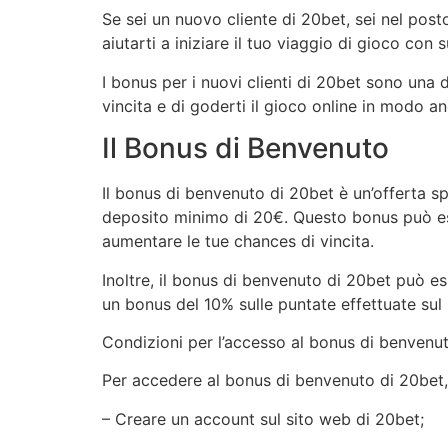
Se sei un nuovo cliente di 20bet, sei nel post
aiutarti a iniziare il tuo viaggio di gioco con 
I bonus per i nuovi clienti di 20bet sono una d
vincita e di goderti il gioco online in modo 
Il Bonus di Benvenuto
Il bonus di benvenuto di 20bet è un’offerta sp
deposito minimo di 20€. Questo bonus può essere
aumentare le tue chances di vincita.
Inoltre, il bonus di benvenuto di 20bet può e
un bonus del 10% sulle puntate effettuate sul
Condizioni per l’accesso al bonus di benvenu
Per accedere al bonus di benvenuto di 20bet,
– Creare un account sul sito web di 20bet;