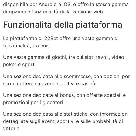
disponibile per Android e iOS, e offre la stessa gamma
di opzioni e funzionalità della versione web.
Funzionalità della piattaforma
La piattaforma di 22Bet offre una vasta gamma di
funzionalità, tra cui:
Una vasta gamma di giochi, tra cui slot, tavoli, video
poker e sport
Una sezione dedicata alle scommesse, con opzioni per
scommettere su eventi sportivi e casinò
Una sezione dedicata ai bonus, con offerte speciali e
promozioni per i giocatori
Una sezione dedicata alle statistiche, con informazioni
dettagliate sugli eventi sportivi e sulle probabilità di
vittoria