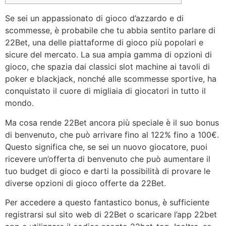
Se sei un appassionato di gioco d’azzardo e di
scommesse, è probabile che tu abbia sentito parlare di
22Bet, una delle piattaforme di gioco più popolari e
sicure del mercato. La sua ampia gamma di opzioni di
gioco, che spazia dai classici slot machine ai tavoli di
poker e blackjack, nonché alle scommesse sportive, ha
conquistato il cuore di migliaia di giocatori in tutto il
mondo.
Ma cosa rende 22Bet ancora più speciale è il suo bonus
di benvenuto, che può arrivare fino al 122% fino a 100€.
Questo significa che, se sei un nuovo giocatore, puoi
ricevere un’offerta di benvenuto che può aumentare il
tuo budget di gioco e darti la possibilità di provare le
diverse opzioni di gioco offerte da 22Bet.
Per accedere a questo fantastico bonus, è sufficiente
registrarsi sul sito web di 22Bet o scaricare l’app 22bet