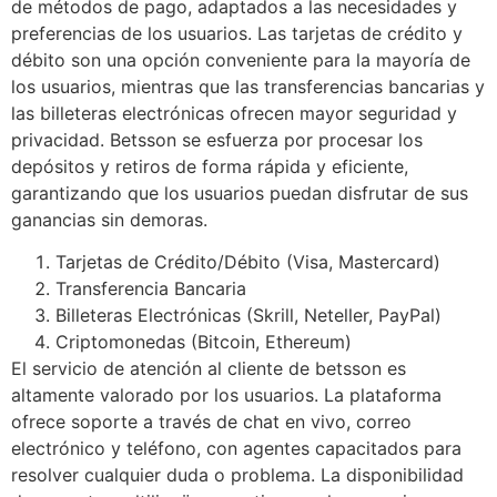
de métodos de pago, adaptados a las necesidades y
preferencias de los usuarios. Las tarjetas de crédito y
débito son una opción conveniente para la mayoría de
los usuarios, mientras que las transferencias bancarias y
las billeteras electrónicas ofrecen mayor seguridad y
privacidad. Betsson se esfuerza por procesar los
depósitos y retiros de forma rápida y eficiente,
garantizando que los usuarios puedan disfrutar de sus
ganancias sin demoras.
Tarjetas de Crédito/Débito (Visa, Mastercard)
Transferencia Bancaria
Billeteras Electrónicas (Skrill, Neteller, PayPal)
Criptomonedas (Bitcoin, Ethereum)
El servicio de atención al cliente de betsson es
altamente valorado por los usuarios. La plataforma
ofrece soporte a través de chat en vivo, correo
electrónico y teléfono, con agentes capacitados para
resolver cualquier duda o problema. La disponibilidad