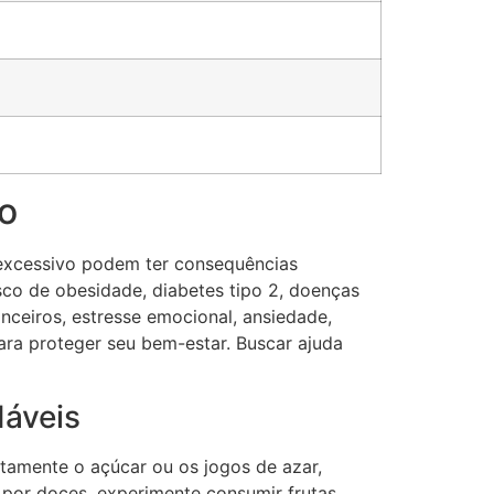
o
excessivo podem ter consequências
sco de obesidade, diabetes tipo 2, doenças
ceiros, estresse emocional, ansiedade,
ara proteger seu bem-estar. Buscar ajuda
dáveis
etamente o açúcar ou os jogos de azar,
o por doces, experimente consumir frutas