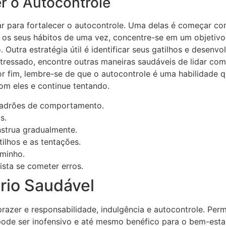
er o Autocontrole
ar para fortalecer o autocontrole. Uma delas é começar c
os seus hábitos de uma vez, concentre-se em um objetivo 
Outra estratégia útil é identificar seus gatilhos e desenvo
essado, encontre outras maneiras saudáveis de lidar com o
 fim, lembre-se de que o autocontrole é uma habilidade qu
m eles e continue tentando.
 padrões de comportamento.
s.
trua gradualmente.
ilhos e as tentações.
aminho.
sta se cometer erros.
rio Saudável
 prazer e responsabilidade, indulgência e autocontrole. Pe
 pode ser inofensivo e até mesmo benéfico para o bem-est