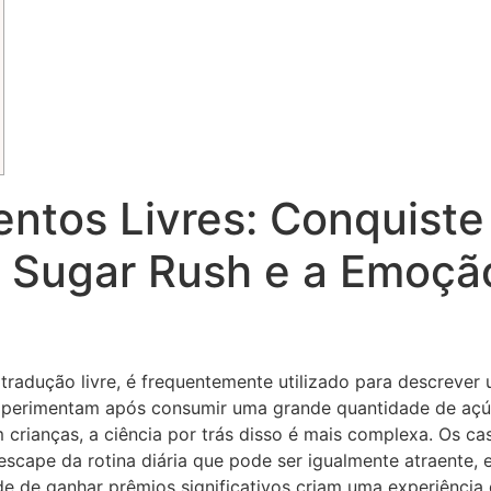
tos Livres: Conquiste
 o Sugar Rush e a Emoç
m tradução livre, é frequentemente utilizado para descreve
xperimentam após consumir uma grande quantidade de açúc
crianças, a ciência por trás disso é mais complexa. Os ca
 escape da rotina diária que pode ser igualmente atraente,
e de ganhar prêmios significativos criam uma experiência 