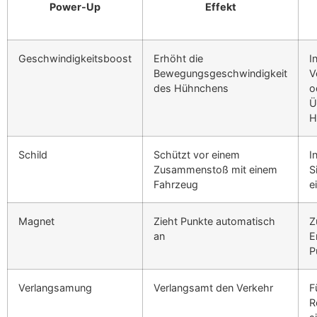
Power-Up
Effekt
Geschwindigkeitsboost
Erhöht die
I
Bewegungsgeschwindigkeit
V
des Hühnchens
o
Ü
H
Schild
Schützt vor einem
I
Zusammenstoß mit einem
S
Fahrzeug
e
Magnet
Zieht Punkte automatisch
Z
an
E
P
Verlangsamung
Verlangsamt den Verkehr
F
R