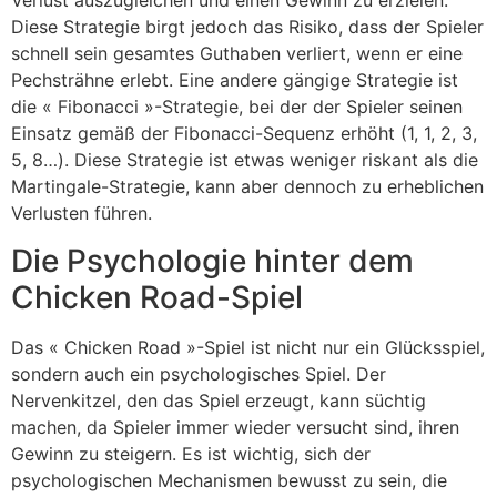
Verlust auszugleichen und einen Gewinn zu erzielen.
Diese Strategie birgt jedoch das Risiko, dass der Spieler
schnell sein gesamtes Guthaben verliert, wenn er eine
Pechsträhne erlebt. Eine andere gängige Strategie ist
die « Fibonacci »-Strategie, bei der der Spieler seinen
Einsatz gemäß der Fibonacci-Sequenz erhöht (1, 1, 2, 3,
5, 8…). Diese Strategie ist etwas weniger riskant als die
Martingale-Strategie, kann aber dennoch zu erheblichen
Verlusten führen.
Die Psychologie hinter dem
Chicken Road-Spiel
Das « Chicken Road »-Spiel ist nicht nur ein Glücksspiel,
sondern auch ein psychologisches Spiel. Der
Nervenkitzel, den das Spiel erzeugt, kann süchtig
machen, da Spieler immer wieder versucht sind, ihren
Gewinn zu steigern. Es ist wichtig, sich der
psychologischen Mechanismen bewusst zu sein, die