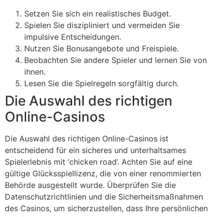
Setzen Sie sich ein realistisches Budget.
Spielen Sie diszipliniert und vermeiden Sie
impulsive Entscheidungen.
Nutzen Sie Bonusangebote und Freispiele.
Beobachten Sie andere Spieler und lernen Sie von
ihnen.
Lesen Sie die Spielregeln sorgfältig durch.
Die Auswahl des richtigen
Online-Casinos
Die Auswahl des richtigen Online-Casinos ist
entscheidend für ein sicheres und unterhaltsames
Spielerlebnis mit ‘chicken road’. Achten Sie auf eine
gültige Glücksspiellizenz, die von einer renommierten
Behörde ausgestellt wurde. Überprüfen Sie die
Datenschutzrichtlinien und die Sicherheitsmaßnahmen
des Casinos, um sicherzustellen, dass Ihre persönlichen