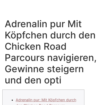
Adrenalin pur Mit
Köpfchen durch den
Chicken Road
Parcours navigieren,
Gewinne steigern
und den opti
Adrenalin pur: Mit Köpfchen durch