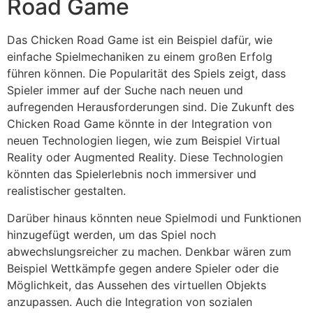
Road Game
Das Chicken Road Game ist ein Beispiel dafür, wie
einfache Spielmechaniken zu einem großen Erfolg
führen können. Die Popularität des Spiels zeigt, dass
Spieler immer auf der Suche nach neuen und
aufregenden Herausforderungen sind. Die Zukunft des
Chicken Road Game könnte in der Integration von
neuen Technologien liegen, wie zum Beispiel Virtual
Reality oder Augmented Reality. Diese Technologien
könnten das Spielerlebnis noch immersiver und
realistischer gestalten.
Darüber hinaus könnten neue Spielmodi und Funktionen
hinzugefügt werden, um das Spiel noch
abwechslungsreicher zu machen. Denkbar wären zum
Beispiel Wettkämpfe gegen andere Spieler oder die
Möglichkeit, das Aussehen des virtuellen Objekts
anzupassen. Auch die Integration von sozialen