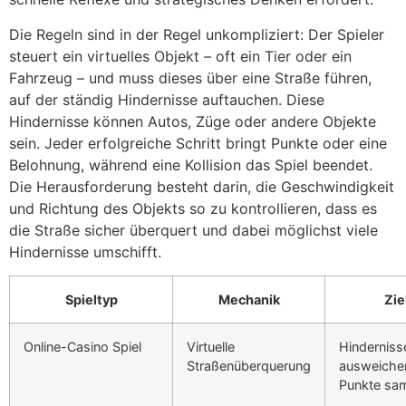
Die Regeln sind in der Regel unkompliziert: Der Spieler
steuert ein virtuelles Objekt – oft ein Tier oder ein
Fahrzeug – und muss dieses über eine Straße führen,
auf der ständig Hindernisse auftauchen. Diese
Hindernisse können Autos, Züge oder andere Objekte
sein. Jeder erfolgreiche Schritt bringt Punkte oder eine
Belohnung, während eine Kollision das Spiel beendet.
Die Herausforderung besteht darin, die Geschwindigkeit
und Richtung des Objekts so zu kontrollieren, dass es
die Straße sicher überquert und dabei möglichst viele
Hindernisse umschifft.
Spieltyp
Mechanik
Zie
Online-Casino Spiel
Virtuelle
Hinderniss
Straßenüberquerung
ausweiche
Punkte sa