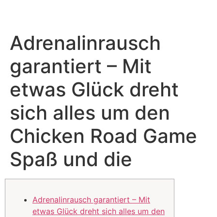
Adrenalinrausch
garantiert – Mit
etwas Glück dreht
sich alles um den
Chicken Road Game
Spaß und die
Adrenalinrausch garantiert – Mit
etwas Glück dreht sich alles um den