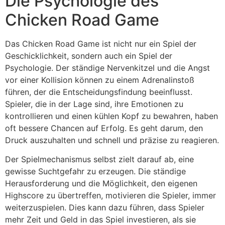
Die Psychologie des
Chicken Road Game
Das Chicken Road Game ist nicht nur ein Spiel der
Geschicklichkeit, sondern auch ein Spiel der
Psychologie. Der ständige Nervenkitzel und die Angst
vor einer Kollision können zu einem Adrenalinstoß
führen, der die Entscheidungsfindung beeinflusst.
Spieler, die in der Lage sind, ihre Emotionen zu
kontrollieren und einen kühlen Kopf zu bewahren, haben
oft bessere Chancen auf Erfolg. Es geht darum, den
Druck auszuhalten und schnell und präzise zu reagieren.
Der Spielmechanismus selbst zielt darauf ab, eine
gewisse Suchtgefahr zu erzeugen. Die ständige
Herausforderung und die Möglichkeit, den eigenen
Highscore zu übertreffen, motivieren die Spieler, immer
weiterzuspielen. Dies kann dazu führen, dass Spieler
mehr Zeit und Geld in das Spiel investieren, als sie