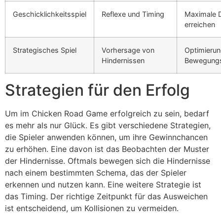
Geschicklichkeitsspiel
Reflexe und Timing
Maximale D
erreichen
Strategisches Spiel
Vorhersage von
Optimierun
Hindernissen
Bewegung
Strategien für den Erfolg
Um im Chicken Road Game erfolgreich zu sein, bedarf
es mehr als nur Glück. Es gibt verschiedene Strategien,
die Spieler anwenden können, um ihre Gewinnchancen
zu erhöhen. Eine davon ist das Beobachten der Muster
der Hindernisse. Oftmals bewegen sich die Hindernisse
nach einem bestimmten Schema, das der Spieler
erkennen und nutzen kann. Eine weitere Strategie ist
das Timing. Der richtige Zeitpunkt für das Ausweichen
ist entscheidend, um Kollisionen zu vermeiden.