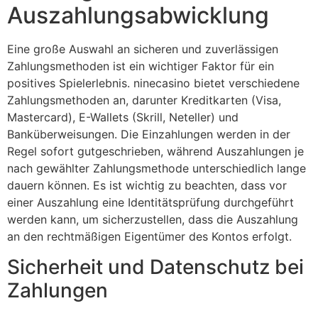
Auszahlungsabwicklung
Eine große Auswahl an sicheren und zuverlässigen
Zahlungsmethoden ist ein wichtiger Faktor für ein
positives Spielerlebnis. ninecasino bietet verschiedene
Zahlungsmethoden an, darunter Kreditkarten (Visa,
Mastercard), E-Wallets (Skrill, Neteller) und
Banküberweisungen. Die Einzahlungen werden in der
Regel sofort gutgeschrieben, während Auszahlungen je
nach gewählter Zahlungsmethode unterschiedlich lange
dauern können. Es ist wichtig zu beachten, dass vor
einer Auszahlung eine Identitätsprüfung durchgeführt
werden kann, um sicherzustellen, dass die Auszahlung
an den rechtmäßigen Eigentümer des Kontos erfolgt.
Sicherheit und Datenschutz bei
Zahlungen