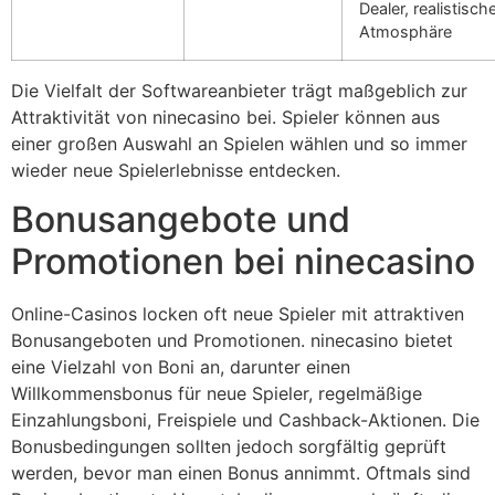
Dealer, realistisch
Atmosphäre
Die Vielfalt der Softwareanbieter trägt maßgeblich zur
Attraktivität von ninecasino bei. Spieler können aus
einer großen Auswahl an Spielen wählen und so immer
wieder neue Spielerlebnisse entdecken.
Bonusangebote und
Promotionen bei ninecasino
Online-Casinos locken oft neue Spieler mit attraktiven
Bonusangeboten und Promotionen. ninecasino bietet
eine Vielzahl von Boni an, darunter einen
Willkommensbonus für neue Spieler, regelmäßige
Einzahlungsboni, Freispiele und Cashback-Aktionen. Die
Bonusbedingungen sollten jedoch sorgfältig geprüft
werden, bevor man einen Bonus annimmt. Oftmals sind