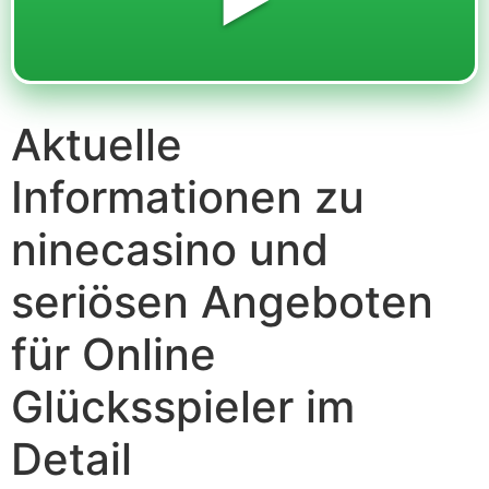
▶️
Aktuelle
Informationen zu
ninecasino und
seriösen Angeboten
für Online
Glücksspieler im
Detail