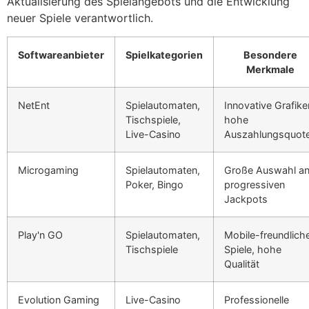
Aktualisierung des Spielangebots und die Entwicklung
neuer Spiele verantwortlich.
Softwareanbieter
Spielkategorien
Besondere
Merkmale
NetEnt
Spielautomaten,
Innovative Grafike
Tischspiele,
hohe
Live-Casino
Auszahlungsquot
Microgaming
Spielautomaten,
Große Auswahl a
Poker, Bingo
progressiven
Jackpots
Play'n GO
Spielautomaten,
Mobile-freundlich
Tischspiele
Spiele, hohe
Qualität
Evolution Gaming
Live-Casino
Professionelle