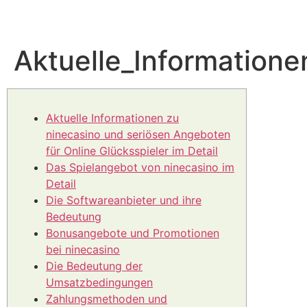
Aktuelle_Information
Aktuelle Informationen zu
ninecasino und seriösen Angeboten
für Online Glücksspieler im Detail
Das Spielangebot von ninecasino im
Detail
Die Softwareanbieter und ihre
Bedeutung
Bonusangebote und Promotionen
bei ninecasino
Die Bedeutung der
Umsatzbedingungen
Zahlungsmethoden und