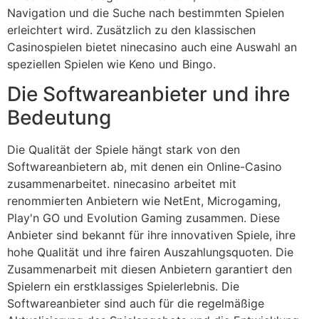
Navigation und die Suche nach bestimmten Spielen
erleichtert wird. Zusätzlich zu den klassischen
Casinospielen bietet ninecasino auch eine Auswahl an
speziellen Spielen wie Keno und Bingo.
Die Softwareanbieter und ihre
Bedeutung
Die Qualität der Spiele hängt stark von den
Softwareanbietern ab, mit denen ein Online-Casino
zusammenarbeitet. ninecasino arbeitet mit
renommierten Anbietern wie NetEnt, Microgaming,
Play'n GO und Evolution Gaming zusammen. Diese
Anbieter sind bekannt für ihre innovativen Spiele, ihre
hohe Qualität und ihre fairen Auszahlungsquoten. Die
Zusammenarbeit mit diesen Anbietern garantiert den
Spielern ein erstklassiges Spielerlebnis. Die
Softwareanbieter sind auch für die regelmäßige