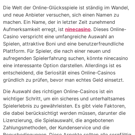
Die Welt der Online-Glücksspiele ist ständig im Wandel,
und neue Anbieter versuchen, sich einen Namen zu
machen. Ein Name, der in letzter Zeit zunehmend
Aufmerksamkeit erregt, ist
ninecasino
. Dieses Online-
Casino verspricht eine umfangreiche Auswahl an
Spielen, attraktive Boni und eine benutzerfreundliche
Plattform. Für Spieler, die nach einer neuen und
aufregenden Spielerfahrung suchen, könnte ninecasino
eine interessante Option darstellen. Allerdings ist es
entscheidend, die Seriosität eines Online-Casinos
gründlich zu prüfen, bevor man echtes Geld einsetzt.
Die Auswahl des richtigen Online-Casinos ist ein
wichtiger Schritt, um ein sicheres und unterhaltsames
Spielerlebnis zu gewährleisten. Es gibt viele Faktoren,
die dabei berücksichtigt werden müssen, darunter die
Lizenzierung, die Spielauswahl, die angebotenen
Zahlungsmethoden, der Kundenservice und die
Bonusbedingungen. Diese Aspekte sollten alle sorgfältig