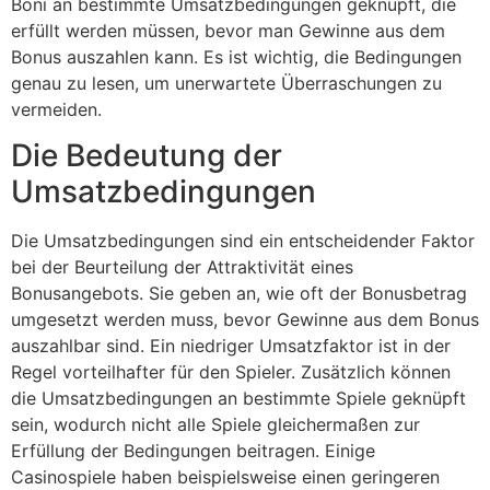
Boni an bestimmte Umsatzbedingungen geknüpft, die
erfüllt werden müssen, bevor man Gewinne aus dem
Bonus auszahlen kann. Es ist wichtig, die Bedingungen
genau zu lesen, um unerwartete Überraschungen zu
vermeiden.
Die Bedeutung der
Umsatzbedingungen
Die Umsatzbedingungen sind ein entscheidender Faktor
bei der Beurteilung der Attraktivität eines
Bonusangebots. Sie geben an, wie oft der Bonusbetrag
umgesetzt werden muss, bevor Gewinne aus dem Bonus
auszahlbar sind. Ein niedriger Umsatzfaktor ist in der
Regel vorteilhafter für den Spieler. Zusätzlich können
die Umsatzbedingungen an bestimmte Spiele geknüpft
sein, wodurch nicht alle Spiele gleichermaßen zur
Erfüllung der Bedingungen beitragen. Einige
Casinospiele haben beispielsweise einen geringeren