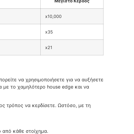
Μέγιστο Κέρδος
x10,000
x35
x21
μπορείτε να χρησιμοποιήσετε για να αυξήσετε
δια με το χαμηλότερο house edge και να
νος τρόπος να κερδίσετε. Ωστόσο, με τη
ο από κάθε στοίχημα.