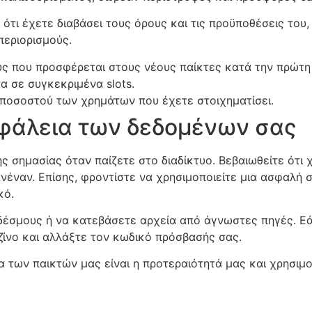
 ότι έχετε διαβάσει τους όρους και τις προϋποθέσεις το
περιορισμούς.
 που προσφέρεται στους νέους παίκτες κατά την πρώτη
 σε συγκεκριμένα slots.
ποσοστού των χρημάτων που έχετε στοιχηματίσει.
σφάλεια των δεδομένων σας
 σημασίας όταν παίζετε στο διαδίκτυο. Βεβαιωθείτε ότι 
νέναν. Επίσης, φροντίστε να χρησιμοποιείτε μια ασφαλή 
κό.
νδέσμους ή να κατεβάσετε αρχεία από άγνωστες πηγές. Ε
ζίνο και αλλάξτε τον κωδικό πρόσβασής σας.
ια των παικτών μας είναι η προτεραιότητά μας και χρησιμ