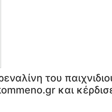
εναλίνη του παιχνιδιο
o-kommeno.gr και κέρδι