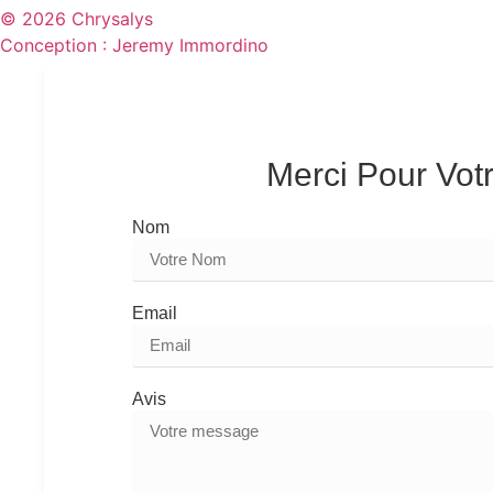
© 2026 Chrysalys
Conception : Jeremy Immordino
Merci Pour Votr
Nom
Email
Avis