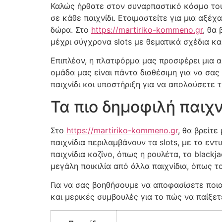
Καλώς ήρθατε στον συναρπαστικό κόσμο του
σε κάθε παιχνίδι. Ετοιμαστείτε για μια αξέ
δώρα. Στο
https://martiriko-kommeno.gr
, θα
μέχρι σύγχρονα slots με θεματικά σχέδια κα
Επιπλέον, η πλατφόρμα μας προσφέρει μια ασ
ομάδα μας είναι πάντα διαθέσιμη για να σα
παιχνίδι και υποστήριξη για να απολαύσετε 
Τα πιο δημοφιλή παιχν
Στο
https://martiriko-kommeno.gr
, θα βρείτ
παιχνίδια περιλαμβάνουν τα slots, με τα εν
παιχνίδια καζίνο, όπως η ρουλέτα, το black
μεγάλη ποικιλία από άλλα παιχνίδια, όπως το
Για να σας βοηθήσουμε να αποφασίσετε ποια 
και μερικές συμβουλές για το πώς να παίξετ