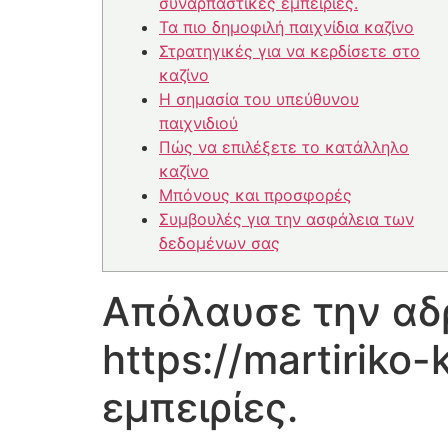
συναρπαστικές εμπειρίες.
Τα πιο δημοφιλή παιχνίδια καζίνο
Στρατηγικές για να κερδίσετε στο
καζίνο
Η σημασία του υπεύθυνου
παιχνιδιού
Πώς να επιλέξετε το κατάλληλο
καζίνο
Μπόνους και προσφορές
Συμβουλές για την ασφάλεια των
δεδομένων σας
Απόλαυσε την αδρ
https://martirik
εμπειρίες.