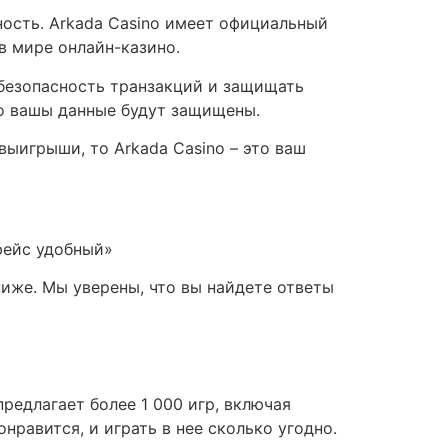
ность. Arkada Casino имеет официальный
в мире онлайн-казино.
 безопасность транзакций и защищать
то вашы данные будут защищены.
выигрыши, то Arkada Casino – это ваш
рфейс удобный»
ниже. Мы уверены, что вы найдете ответы
редлагает более 1 000 игр, включая
онравится, и играть в нее сколько угодно.