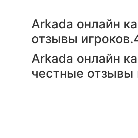
Arkada онлайн к
отзывы игроков.
Arkada онлайн ка
честные отзывы 