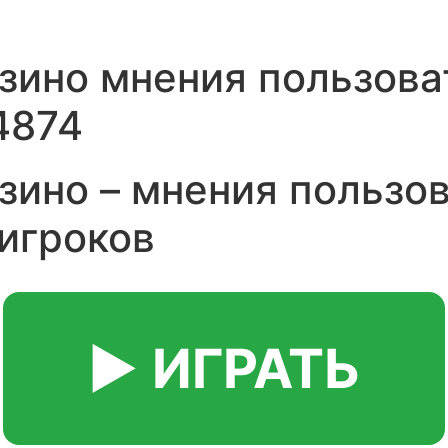
азино мнения пользова
4874
зино – мнения пользо
игроков
▶️ ИГРАТЬ