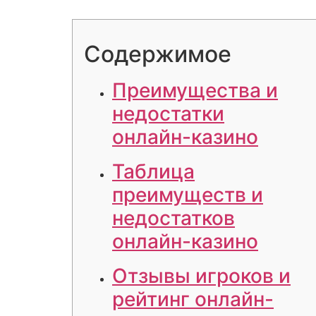
Содержимое
Преимущества и
недостатки
онлайн-казино
Таблица
преимуществ и
недостатков
онлайн-казино
Отзывы игроков и
рейтинг онлайн-