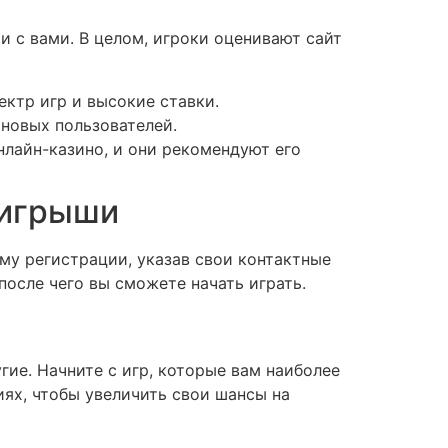
и с вами. В целом, игроки оценивают сайт
ектр игр и высокие ставки.
 новых пользователей.
нлайн-казино, и они рекомендуют его
ыигрыши
му регистрации, указав свои контактные
после чего вы сможете начать играть.
гие. Начните с игр, которые вам наиболее
иях, чтобы увеличить свои шансы на