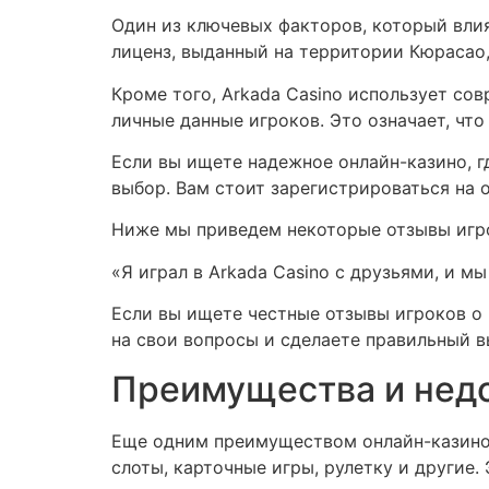
Один из ключевых факторов, который влия
лиценз, выданный на территории Кюрасао,
Кроме того, Arkada Casino использует со
личные данные игроков. Это означает, чт
Если вы ищете надежное онлайн-казино, г
выбор. Вам стоит зарегистрироваться на 
Ниже мы приведем некоторые отзывы игрок
«Я играл в Arkada Casino с друзьями, и м
Если вы ищете честные отзывы игроков о 
на свои вопросы и сделаете правильный в
Преимущества и недо
Еще одним преимуществом онлайн-казино я
слоты, карточные игры, рулетку и другие. 