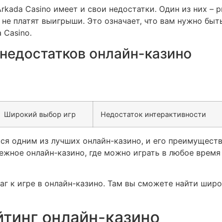
Arkada Casino имеет и свои недостатки. Один из них –
не платят выигрыши. Это означает, что вам нужно бы
 Casino.
недостатков онлайн-казино
Широкий выбор игр
Недостаток интерактивности
ется одним из лучших онлайн-казино, и его преимущес
жное онлайн-казино, где можно играть в любое время и
шаг к игре в онлайн-казино. Там вы сможете найти ши
йтинг онлайн-казино