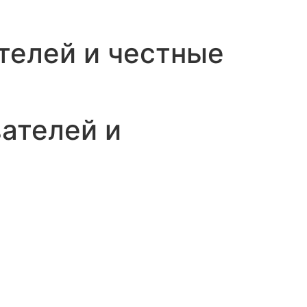
телей и честные
вателей и