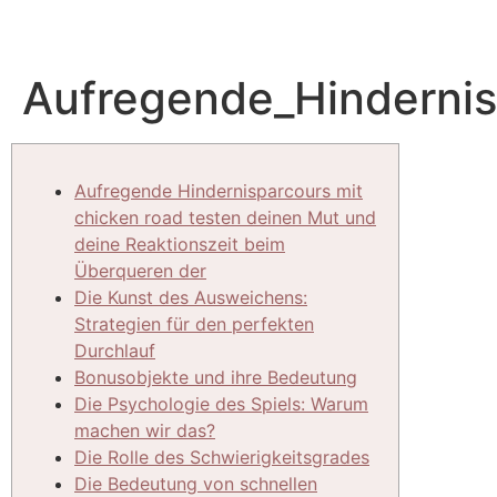
Aufregende_Hindernis
Aufregende Hindernisparcours mit
chicken road testen deinen Mut und
deine Reaktionszeit beim
Überqueren der
Die Kunst des Ausweichens:
Strategien für den perfekten
Durchlauf
Bonusobjekte und ihre Bedeutung
Die Psychologie des Spiels: Warum
machen wir das?
Die Rolle des Schwierigkeitsgrades
Die Bedeutung von schnellen