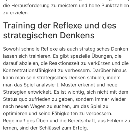
die Herausforderung zu meistern und hohe Punktzahlen
zu erzielen.
Training der Reflexe und des
strategischen Denkens
Sowohl schnelle Reflexe als auch strategisches Denken
lassen sich trainieren. Es gibt spezielle Übungen, die
darauf abzielen, die Reaktionszeit zu verkürzen und die
Konzentrationsfähigkeit zu verbessern. Darüber hinaus
kann man sein strategisches Denken schulen, indem
man das Spiel analysiert, Muster erkennt und neue
Strategien entwickelt. Es ist wichtig, sich nicht mit dem
Status quo zufrieden zu geben, sondern immer wieder
nach neuen Wegen zu suchen, um das Spiel zu
optimieren und seine Fähigkeiten zu verbessern.
Regelmäßiges Üben und die Bereitschaft, aus Fehlern zu
lernen, sind der Schlüssel zum Erfolg.