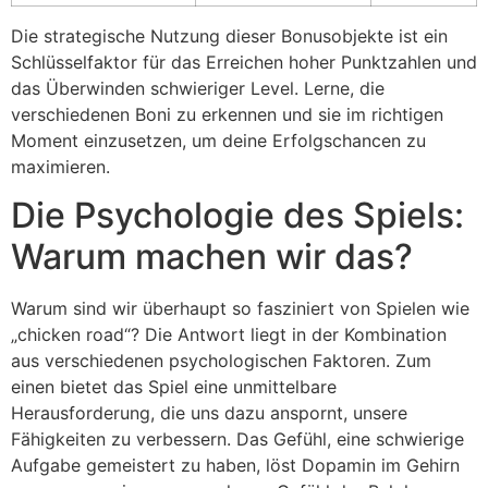
Die strategische Nutzung dieser Bonusobjekte ist ein
Schlüsselfaktor für das Erreichen hoher Punktzahlen und
das Überwinden schwieriger Level. Lerne, die
verschiedenen Boni zu erkennen und sie im richtigen
Moment einzusetzen, um deine Erfolgschancen zu
maximieren.
Die Psychologie des Spiels:
Warum machen wir das?
Warum sind wir überhaupt so fasziniert von Spielen wie
„chicken road“? Die Antwort liegt in der Kombination
aus verschiedenen psychologischen Faktoren. Zum
einen bietet das Spiel eine unmittelbare
Herausforderung, die uns dazu anspornt, unsere
Fähigkeiten zu verbessern. Das Gefühl, eine schwierige
Aufgabe gemeistert zu haben, löst Dopamin im Gehirn