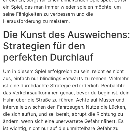
ein Spiel, das man immer wieder spielen möchte, um
seine Fähigkeiten zu verbessern und die
Herausforderung zu meistern.
Die Kunst des Ausweichens:
Strategien für den
perfekten Durchlauf
Um in diesem Spiel erfolgreich zu sein, reicht es nicht
aus, einfach nur blindlings vorwärts zu rennen. Vielmehr
ist eine durchdachte Strategie erforderlich. Beobachte
das Verkehrsaufkommen genau, bevor du beginnst, dein
Huhn über die Straße zu führen. Achte auf Muster und
Intervalle zwischen den Fahrzeugen. Nutze die Lücken,
die sich auftun, und sei bereit, abrupt die Richtung zu
ändern, wenn sich eine unerwartete Gefahr nähert. Es
ist wichtig, nicht nur auf die unmittelbare Gefahr zu