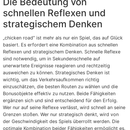
Die Bedeutung von
schnellen Reflexen und
strategischem Denken
„chicken road“ ist mehr als nur ein Spiel, das auf Glück
basiert. Es erfordert eine Kombination aus schnellen
Reflexen und strategischem Denken. Schnelle Reflexe
sind notwendig, um in Sekundenschnelle auf
unerwartete Ereignisse reagieren und rechtzeitig
ausweichen zu können. Strategisches Denken ist
wichtig, um das Verkehrsaufkommen richtig
einzuschätzen, die besten Routen zu wählen und die
Bonusobjekte effektiv zu nutzen. Beide Fähigkeiten
ergänzen sich und sind entscheidend für den Erfolg.
Wer nur auf seine Reflexe verlässt, wird schnell an seine
Grenzen stoßen. Wer nur strategisch denkt, wird von
der Geschwindigkeit des Spiels überrollt werden. Die
optimale Kombination beider Fähigkeiten ermöglicht es,