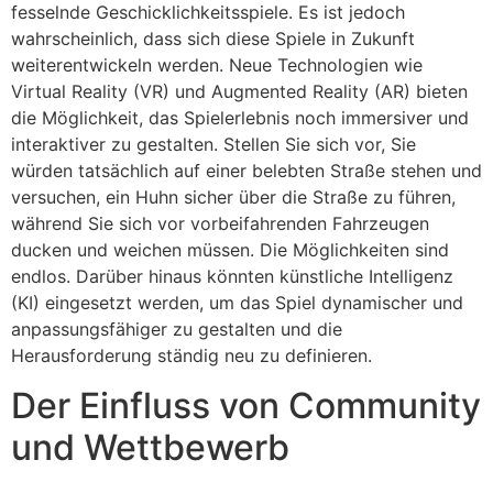
fesselnde Geschicklichkeitsspiele. Es ist jedoch
wahrscheinlich, dass sich diese Spiele in Zukunft
weiterentwickeln werden. Neue Technologien wie
Virtual Reality (VR) und Augmented Reality (AR) bieten
die Möglichkeit, das Spielerlebnis noch immersiver und
interaktiver zu gestalten. Stellen Sie sich vor, Sie
würden tatsächlich auf einer belebten Straße stehen und
versuchen, ein Huhn sicher über die Straße zu führen,
während Sie sich vor vorbeifahrenden Fahrzeugen
ducken und weichen müssen. Die Möglichkeiten sind
endlos. Darüber hinaus könnten künstliche Intelligenz
(KI) eingesetzt werden, um das Spiel dynamischer und
anpassungsfähiger zu gestalten und die
Herausforderung ständig neu zu definieren.
Der Einfluss von Community
und Wettbewerb