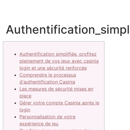
Authentification_simp
Authentification simplifiée, profitez
pleinement de vos jeux avec casinia
login et une sécurité renforcée
Comprendre le processus
d'authentification Casinia
Les mesures de sécurité mises en
place
Gérer votre compte Casinia après le
login
Personnalisation de votre
expérience de jeu