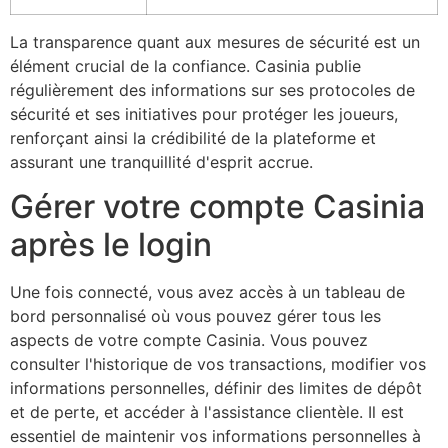
La transparence quant aux mesures de sécurité est un
élément crucial de la confiance. Casinia publie
régulièrement des informations sur ses protocoles de
sécurité et ses initiatives pour protéger les joueurs,
renforçant ainsi la crédibilité de la plateforme et
assurant une tranquillité d'esprit accrue.
Gérer votre compte Casinia
après le login
Une fois connecté, vous avez accès à un tableau de
bord personnalisé où vous pouvez gérer tous les
aspects de votre compte Casinia. Vous pouvez
consulter l'historique de vos transactions, modifier vos
informations personnelles, définir des limites de dépôt
et de perte, et accéder à l'assistance clientèle. Il est
essentiel de maintenir vos informations personnelles à