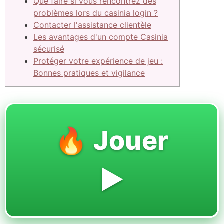
Que faire si vous rencontrez des
problèmes lors du casinia login ?
Contacter l'assistance clientèle
Les avantages d'un compte Casinia
sécurisé
Protéger votre expérience de jeu :
Bonnes pratiques et vigilance
🔥 Jouer
▶️