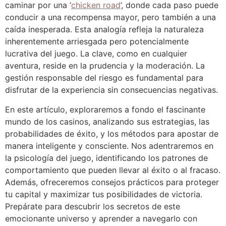
caminar por una ‘
chicken road
’, donde cada paso puede
conducir a una recompensa mayor, pero también a una
caída inesperada. Esta analogía refleja la naturaleza
inherentemente arriesgada pero potencialmente
lucrativa del juego. La clave, como en cualquier
aventura, reside en la prudencia y la moderación. La
gestión responsable del riesgo es fundamental para
disfrutar de la experiencia sin consecuencias negativas.
En este artículo, exploraremos a fondo el fascinante
mundo de los casinos, analizando sus estrategias, las
probabilidades de éxito, y los métodos para apostar de
manera inteligente y consciente. Nos adentraremos en
la psicología del juego, identificando los patrones de
comportamiento que pueden llevar al éxito o al fracaso.
Además, ofreceremos consejos prácticos para proteger
tu capital y maximizar tus posibilidades de victoria.
Prepárate para descubrir los secretos de este
emocionante universo y aprender a navegarlo con