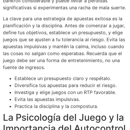
bankroll considerable y puede llevar a pérdidas
significativas si experimentas una racha de mala suerte.
La clave para una estrategia de apuestas exitosa es la
planificación y la disciplina. Antes de comenzar a jugar,
define tus objetivos, establece un presupuesto, y elige
juegos que se ajusten a tu tolerancia al riesgo. Evita las
apuestas impulsivas y mantén la calma, incluso cuando
las cosas no salgan como esperabas. Recuerda que el
juego debe ser una forma de entretenimiento, no una
fuente de ingresos.
Establece un presupuesto claro y respétalo.
Diversifica tus apuestas para reducir el riesgo.
Investiga y elige juegos con un RTP favorable.
Evita las apuestas impulsivas.
Practica la disciplina y la compostura.
La Psicología del Juego y la
Importancia del Autocontrol