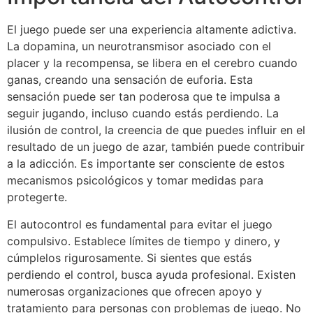
El juego puede ser una experiencia altamente adictiva.
La dopamina, un neurotransmisor asociado con el
placer y la recompensa, se libera en el cerebro cuando
ganas, creando una sensación de euforia. Esta
sensación puede ser tan poderosa que te impulsa a
seguir jugando, incluso cuando estás perdiendo. La
ilusión de control, la creencia de que puedes influir en el
resultado de un juego de azar, también puede contribuir
a la adicción. Es importante ser consciente de estos
mecanismos psicológicos y tomar medidas para
protegerte.
El autocontrol es fundamental para evitar el juego
compulsivo. Establece límites de tiempo y dinero, y
cúmplelos rigurosamente. Si sientes que estás
perdiendo el control, busca ayuda profesional. Existen
numerosas organizaciones que ofrecen apoyo y
tratamiento para personas con problemas de juego. No