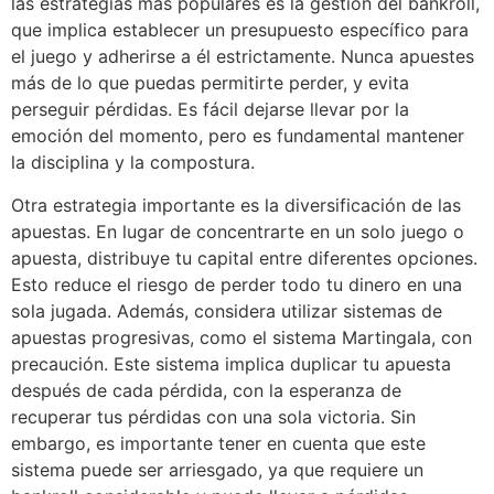
las estrategias más populares es la gestión del bankroll,
que implica establecer un presupuesto específico para
el juego y adherirse a él estrictamente. Nunca apuestes
más de lo que puedas permitirte perder, y evita
perseguir pérdidas. Es fácil dejarse llevar por la
emoción del momento, pero es fundamental mantener
la disciplina y la compostura.
Otra estrategia importante es la diversificación de las
apuestas. En lugar de concentrarte en un solo juego o
apuesta, distribuye tu capital entre diferentes opciones.
Esto reduce el riesgo de perder todo tu dinero en una
sola jugada. Además, considera utilizar sistemas de
apuestas progresivas, como el sistema Martingala, con
precaución. Este sistema implica duplicar tu apuesta
después de cada pérdida, con la esperanza de
recuperar tus pérdidas con una sola victoria. Sin
embargo, es importante tener en cuenta que este
sistema puede ser arriesgado, ya que requiere un