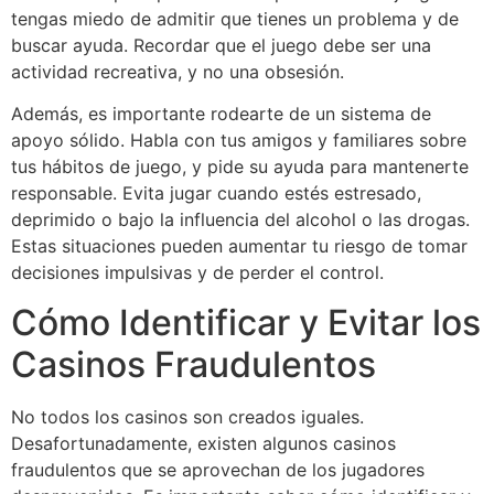
tengas miedo de admitir que tienes un problema y de
buscar ayuda. Recordar que el juego debe ser una
actividad recreativa, y no una obsesión.
Además, es importante rodearte de un sistema de
apoyo sólido. Habla con tus amigos y familiares sobre
tus hábitos de juego, y pide su ayuda para mantenerte
responsable. Evita jugar cuando estés estresado,
deprimido o bajo la influencia del alcohol o las drogas.
Estas situaciones pueden aumentar tu riesgo de tomar
decisiones impulsivas y de perder el control.
Cómo Identificar y Evitar los
Casinos Fraudulentos
No todos los casinos son creados iguales.
Desafortunadamente, existen algunos casinos
fraudulentos que se aprovechan de los jugadores