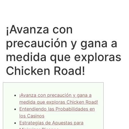
¡Avanza con
precaución y gana a
medida que exploras
Chicken Road!
¡Avanza con precaución y gana a
medida que exploras Chicken Road!
Entendiendo las Probabilidades en
los Casinos
Estrategias de Apuestas para