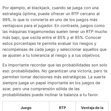
Por ejemplo, el blackjack, cuando se juega con una
estrategia óptima, puede ofrecer un RTP cercano al
99%, lo que lo convierte en uno de los juegos más
ventajosos para el jugador. En contraste, juegos como
las máquinas tragamonedas suelen tener un RTP mucho
más bajo, que oscila entre el 85% y el 95%. Conocer
estos porcentajes te permite evaluar los riesgos y
recompensas de cada juego y seleccionar aquellos que
se ajusten a tu tolerancia al riesgo y a tus objetivos.
Es importante recordar que las probabilidades son solo
eso: probabilidades. No garantizan una victoria, pero te
permiten tomar decisiones más estratégicas. La suerte
siempre juega un papel importante en los juegos de
azar, pero una comprensión sólida de las
probabilidades puede inclinar la balanza a tu favor.
Juego
RTP
Ventaja de la