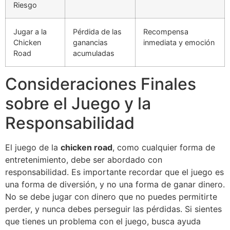
Riesgo
Jugar a la
Pérdida de las
Recompensa
Chicken
ganancias
inmediata y emoción
Road
acumuladas
Consideraciones Finales
sobre el Juego y la
Responsabilidad
El juego de la
chicken road
, como cualquier forma de
entretenimiento, debe ser abordado con
responsabilidad. Es importante recordar que el juego es
una forma de diversión, y no una forma de ganar dinero.
No se debe jugar con dinero que no puedes permitirte
perder, y nunca debes perseguir las pérdidas. Si sientes
que tienes un problema con el juego, busca ayuda