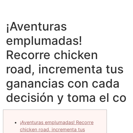
¡Aventuras
emplumadas!
Recorre chicken
road, incrementa tus
ganancias con cada
decisión y toma el co
¡Aventuras emplumadas! Recorre
chicken road, incrementa tus