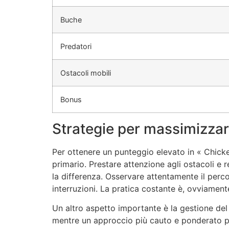
Buche
Predatori
Ostacoli mobili
Bonus
Strategie per massimizzar
Per ottenere un punteggio elevato in « Chicken
primario. Prestare attenzione agli ostacoli e
la differenza. Osservare attentamente il perco
interruzioni. La pratica costante è, ovviamente
Un altro aspetto importante è la gestione del 
mentre un approccio più cauto e ponderato può