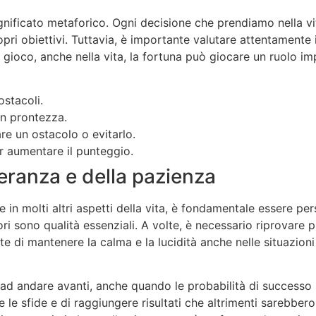
nificato metaforico. Ogni decisione che prendiamo nella vi
pri obiettivi. Tuttavia, è importante valutare attentamente 
l gioco, anche nella vita, la fortuna può giocare un ruolo im
ostacoli.
on prontezza.
are un ostacolo o evitarlo.
er aumentare il punteggio.
eranza e della pazienza
n molti altri aspetti della vita, è fondamentale essere per
rori sono qualità essenziali. A volte, è necessario riprovare
 di mantenere la calma e la lucidità anche nelle situazioni p
 ad andare avanti, anche quando le probabilità di success
 sfide e di raggiungere risultati che altrimenti sarebbero i