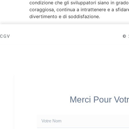
condizione che gli sviluppatori siano in grado
coraggiosa, continua a intrattenere e a sfidar
divertimento e di soddisfazione.
CGV
© 
Merci Pour Votr