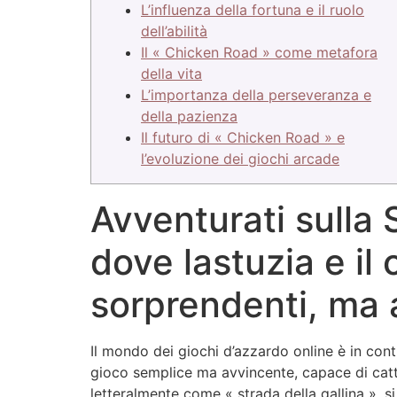
L’influenza della fortuna e il ruolo
dell’abilità
Il « Chicken Road » come metafora
della vita
L’importanza della perseveranza e
della pazienza
Il futuro di « Chicken Road » e
l’evoluzione dei giochi arcade
Avventurati sulla
dove lastuzia e il
sorprendenti, ma 
Il mondo dei giochi d’azzardo online è in cont
gioco semplice ma avvincente, capace di catt
letteralmente come « strada della gallina », s