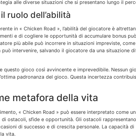
egia alle diverse situazioni che si presentano lungo il perc
l ruolo dell’abilità
rente in « Chicken Road », l’abilità del giocatore è altretta
vimenti e di cogliere le opportunità di accumulare bonus pu
catore più abile può incorrere in situazioni impreviste, com
na può intervenire, salvando il giocatore da una situazione d
ende questo gioco così avvincente e imprevedibile. Nessun g
’ottima padronanza del gioco. Questa incertezza contribuisc
me metafora della vita
nimento, « Chicken Road » può essere interpretato come una 
 di ostacoli, sfide e opportunità. Gli ostacoli rappresentano
sioni di successo e di crescita personale. La capacità di su
a vita.