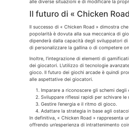
alle diverse situazioni e di modificare la prop
Il futuro di « Chicken Road
Il successo di « Chicken Road » dimostra che
popolarità è dovuta alla sua meccanica di gioco
dipenderà dalla capacità degli sviluppatori di
di personalizzare la gallina o di competere on
Inoltre, l’integrazione di elementi di gamific
dei giocatori. L’utilizzo di tecnologie avanza
gioco. Il futuro dei giochi arcade è quindi pr
alle aspettative dei giocatori.
Imparare a riconoscere gli schemi degli 
Sviluppare riflessi rapidi per schivare le
Gestire l’energia e il ritmo di gioco.
Adattare la strategia in base agli ostacol
In definitiva, « Chicken Road » rappresenta u
offrendo un’esperienza di intrattenimento coi