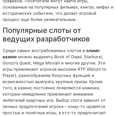
графикой. Посетители могут найти игры,
основанные на популярных фильмах, книгах, мифах и
исторических событиях, что делает игровой
процесс еще более увлекательным.
Популярные слоты от
ведущих разработчиков
Среди самых востребованных слотов в
олимп
казино
можно выделить Book of Dead, Starburst,
Gonzo’s Quest, Mega Moolah и многие другие. Эти
игры привлекают игроков высоким RTP (Return to
Player), разнообразием бонусных функций и
возможностью выиграть крупные призы. Кроме
того, в казино постоянно появляются новинки,
которые немедленно привлекают внимание
любителей азартных игр. Выбор слота зависит от
личных предпочтений игрока – кому-то нравятся
простые и понятные игры, а кто-то предпочитает