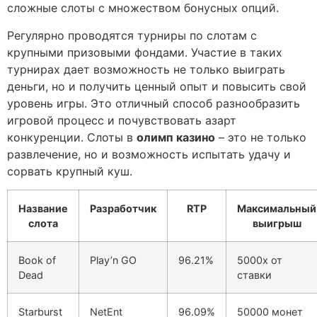
сложные слоты с множеством бонусных опций.
Регулярно проводятся турниры по слотам с
крупными призовыми фондами. Участие в таких
турнирах дает возможность не только выиграть
деньги, но и получить ценный опыт и повысить свой
уровень игры. Это отличный способ разнообразить
игровой процесс и почувствовать азарт
конкуренции. Слоты в
олимп казино
– это не только
развлечение, но и возможность испытать удачу и
сорвать крупный куш.
Название
Разработчик
RTP
Максимальный
слота
выигрыш
Book of
Play’n GO
96.21%
5000x от
Dead
ставки
Starburst
NetEnt
96.09%
50000 монет