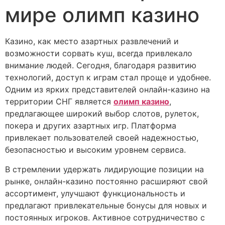
мире олимп казино
Казино, как место азартных развлечений и
возможности сорвать куш, всегда привлекало
внимание людей. Сегодня, благодаря развитию
технологий, доступ к играм стал проще и удобнее.
Одним из ярких представителей онлайн-казино на
территории СНГ является
олимп казино
,
предлагающее широкий выбор слотов, рулеток,
покера и других азартных игр. Платформа
привлекает пользователей своей надежностью,
безопасностью и высоким уровнем сервиса.
В стремлении удержать лидирующие позиции на
рынке, онлайн-казино постоянно расширяют свой
ассортимент, улучшают функциональность и
предлагают привлекательные бонусы для новых и
постоянных игроков. Активное сотрудничество с