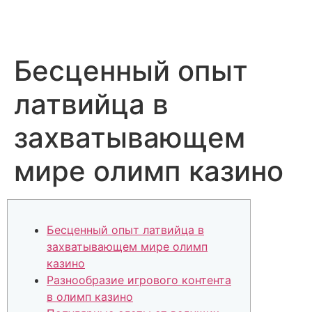
Бесценный опыт
латвийца в
захватывающем
мире олимп казино
Бесценный опыт латвийца в
захватывающем мире олимп
казино
Разнообразие игрового контента
в олимп казино