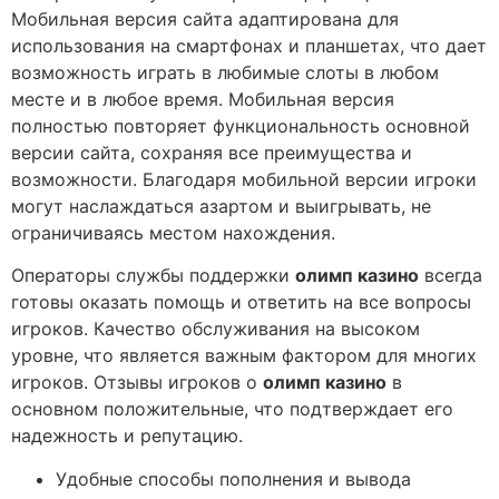
Мобильная версия сайта адаптирована для
использования на смартфонах и планшетах, что дает
возможность играть в любимые слоты в любом
месте и в любое время. Мобильная версия
полностью повторяет функциональность основной
версии сайта, сохраняя все преимущества и
возможности. Благодаря мобильной версии игроки
могут наслаждаться азартом и выигрывать, не
ограничиваясь местом нахождения.
Операторы службы поддержки
олимп казино
всегда
готовы оказать помощь и ответить на все вопросы
игроков. Качество обслуживания на высоком
уровне, что является важным фактором для многих
игроков. Отзывы игроков о
олимп казино
в
основном положительные, что подтверждает его
надежность и репутацию.
Удобные способы пополнения и вывода