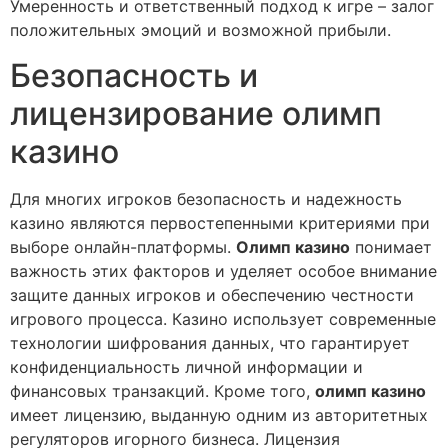
Умеренность и ответственный подход к игре – залог
положительных эмоций и возможной прибыли.
Безопасность и
лицензирование олимп
казино
Для многих игроков безопасность и надежность
казино являются первостепенными критериями при
выборе онлайн-платформы.
Олимп казино
понимает
важность этих факторов и уделяет особое внимание
защите данных игроков и обеспечению честности
игрового процесса. Казино использует современные
технологии шифрования данных, что гарантирует
конфиденциальность личной информации и
финансовых транзакций. Кроме того,
олимп казино
имеет лицензию, выданную одним из авторитетных
регуляторов игорного бизнеса. Лицензия