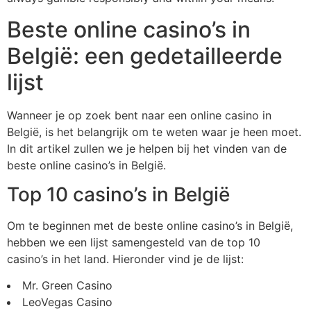
Beste online casino’s in
België: een gedetailleerde
lijst
Wanneer je op zoek bent naar een online casino in
België, is het belangrijk om te weten waar je heen moet.
In dit artikel zullen we je helpen bij het vinden van de
beste online casino’s in België.
Top 10 casino’s in België
Om te beginnen met de beste online casino’s in België,
hebben we een lijst samengesteld van de top 10
casino’s in het land. Hieronder vind je de lijst:
Mr. Green Casino
LeoVegas Casino