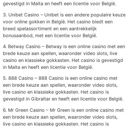
gevestigd in Malta en heeft een licentie voor België.
3. Unibet Casino – Unibet is een andere populaire keuze
voor online gokken in België. Het casino biedt een
breed spelassortiment en een aantrekkelijk
bonusaanbod, met een licentie voor België.
4. Betway Casino – Betway is een online casino met een
brede keuze aan spellen, waaronder video slots, live
casino en klassieke gokkasten. Het casino is gevestigd
in Malta en heeft een licentie voor België.
5. 888 Casino – 888 Casino is een online casino met
een brede keuze aan spellen, waaronder video slots,
live casino en klassieke gokkasten. Het casino is
gevestigd in Gibraltar en heeft een licentie voor België.
6. Mr Green Casino – Mr Green is een online casino met
een brede keuze aan spellen, waaronder video slots,
live casino en klassieke gokkasten. Het casino is