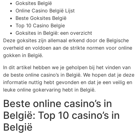
Goksites België
Online Casino België Lijst
Beste Goksites België
Top 10 Casino Belgie
Goksites in België: een overzicht
Deze goksites zijn allemaal erkend door de Belgische
overheid en voldoen aan de strikte normen voor online
gokken in België.
In dit artikel hebben we je geholpen bij het vinden van
de beste online casino’s in België. We hopen dat je deze
informatie nuttig hebt gevonden en dat je een veilig en
leuke online gokervaring hebt in België.
Beste online casino’s in
België: Top 10 casino’s in
België