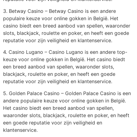
3. Betway Casino – Betway Casino is een andere
populaire keuze voor online gokken in België. Het
casino biedt een breed aanbod van spellen, waaronder
slots, blackjack, roulette en poker, en heeft een goede
reputatie voor zijn veiligheid en klantenservice.
4. Casino Lugano – Casino Lugano is een andere top-
keuze voor online gokken in België. Het casino biedt
een breed aanbod van spellen, waaronder slots,
blackjack, roulette en poker, en heeft een goede
reputatie voor zijn veiligheid en klantenservice.
5. Golden Palace Casino – Golden Palace Casino is een
andere populaire keuze voor online gokken in België.
Het casino biedt een breed aanbod van spellen,
waaronder slots, blackjack, roulette en poker, en heeft
een goede reputatie voor zijn veiligheid en
klantenservice.