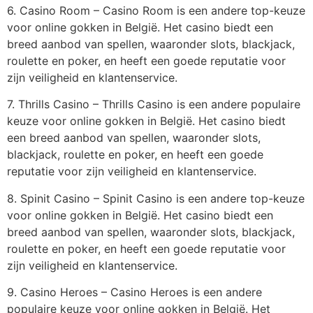
6. Casino Room – Casino Room is een andere top-keuze
voor online gokken in België. Het casino biedt een
breed aanbod van spellen, waaronder slots, blackjack,
roulette en poker, en heeft een goede reputatie voor
zijn veiligheid en klantenservice.
7. Thrills Casino – Thrills Casino is een andere populaire
keuze voor online gokken in België. Het casino biedt
een breed aanbod van spellen, waaronder slots,
blackjack, roulette en poker, en heeft een goede
reputatie voor zijn veiligheid en klantenservice.
8. Spinit Casino – Spinit Casino is een andere top-keuze
voor online gokken in België. Het casino biedt een
breed aanbod van spellen, waaronder slots, blackjack,
roulette en poker, en heeft een goede reputatie voor
zijn veiligheid en klantenservice.
9. Casino Heroes – Casino Heroes is een andere
populaire keuze voor online gokken in België. Het