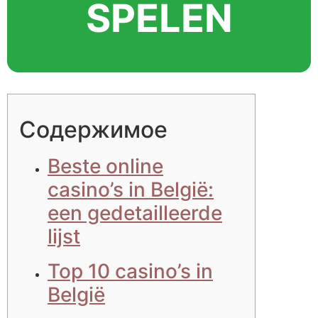
SPELEN
Содержимое
Beste online
casino’s in België:
een gedetailleerde
lijst
Top 10 casino’s in
België