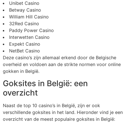
Unibet Casino
Betway Casino
William Hill Casino
32Red Casino
Paddy Power Casino
Interwetten Casino
Expekt Casino
NetBet Casino
Deze casino’s zijn allemaal erkend door de Belgische
overheid en voldoen aan de strikte normen voor online
gokken in België.
Goksites in België: een
overzicht
Naast de top 10 casino’s in België, zijn er ook
verschillende goksites in het land. Hieronder vind je een
overzicht van de meest populaire goksites in België: