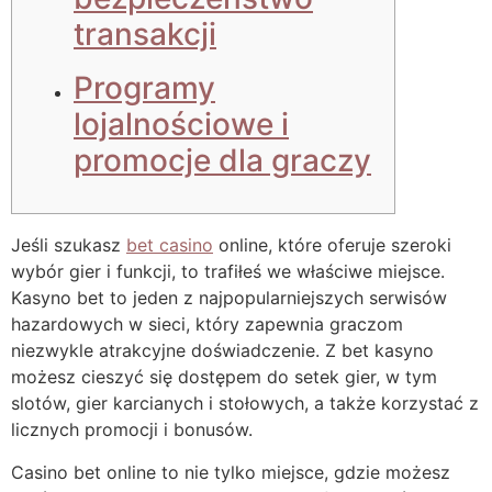
transakcji
Programy
lojalnościowe i
promocje dla graczy
Jeśli szukasz
bet casino
online, które oferuje szeroki
wybór gier i funkcji, to trafiłeś we właściwe miejsce.
Kasyno bet to jeden z najpopularniejszych serwisów
hazardowych w sieci, który zapewnia graczom
niezwykle atrakcyjne doświadczenie. Z bet kasyno
możesz cieszyć się dostępem do setek gier, w tym
slotów, gier karcianych i stołowych, a także korzystać z
licznych promocji i bonusów.
Casino bet online to nie tylko miejsce, gdzie możesz