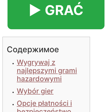
▶️ GRAĆ
Содержимое
Wygrywaj z
najlepszymi grami
hazardowymi
Wybór gier
Opcje płatności i
bezpieczeństwo