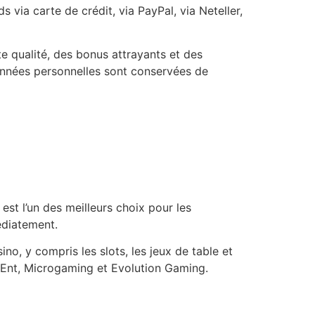
via carte de crédit, via PayPal, via Neteller,
e qualité, des bonus attrayants et des
onnées personnelles sont conservées de
est l’un des meilleurs choix pour les
édiatement.
no, y compris les slots, les jeux de table et
etEnt, Microgaming et Evolution Gaming.