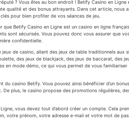
éputé ? Vous êtes au bon endroit ! Betify Casino en Ligne e
te qualité et des bonus attrayants. Dans cet article, nous 
 clés pour bien profiter de vos séances de jeu.
 que Betify Casino en Ligne est un casino en ligne français,
ents sont sécurisés. Vous pouvez donc vous assurer que vo
ère confidentielle.
ux de casino, allant des jeux de table traditionnels aux s
oulette, des jeux de blackjack, des jeux de baccarat, des j
les en mode démo, ce qui vous permet de vous familiariser a
 du casino Betify. Vous pouvez ainsi bénéficier d’un bon
 De plus, le casino propose des promotions régulières, de
Ligne, vous devez tout d’abord créer un compte. Cela pren
nom, votre prénom, votre adresse e-mail et votre mot de pa