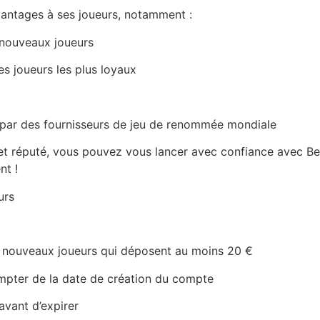
vantages à ses joueurs, notamment :
 nouveaux joueurs
s joueurs les plus loyaux
s par des fournisseurs de jeu de renommée mondiale
 et réputé, vous pouvez vous lancer avec confiance avec Bet
nt !
urs
 nouveaux joueurs qui déposent au moins 20 €
ompter de la date de création du compte
avant d’expirer