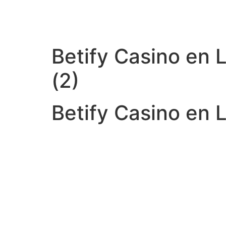
Betify Casino en 
(2)
Betify Casino en 