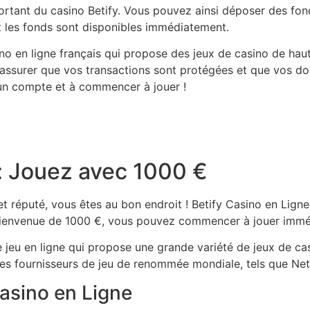
ant du casino Betify. Vous pouvez ainsi déposer des fonds 
 et les fonds sont disponibles immédiatement.
no en ligne français qui propose des jeux de casino de haut
 assurer que vos transactions sont protégées et que vos d
 un compte et à commencer à jouer !
e: Jouez avec 1000 €
t réputé, vous êtes au bon endroit ! Betify Casino en Ligne 
 bienvenue de 1000 €, vous pouvez commencer à jouer imm
jeu en ligne qui propose une grande variété de jeux de casi
r des fournisseurs de jeu de renommée mondiale, tels que N
asino en Ligne