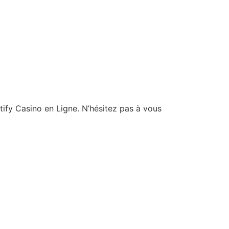
ify Casino en Ligne. N’hésitez pas à vous