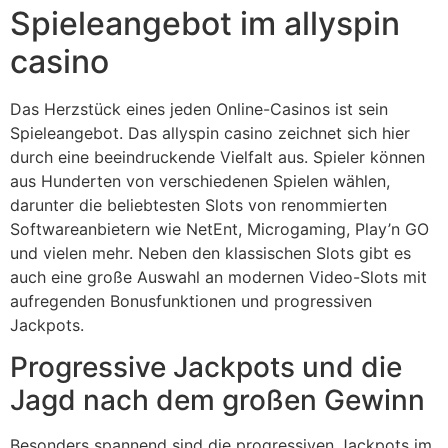
Spieleangebot im allyspin
casino
Das Herzstück eines jeden Online-Casinos ist sein
Spieleangebot. Das allyspin casino zeichnet sich hier
durch eine beeindruckende Vielfalt aus. Spieler können
aus Hunderten von verschiedenen Spielen wählen,
darunter die beliebtesten Slots von renommierten
Softwareanbietern wie NetEnt, Microgaming, Play’n GO
und vielen mehr. Neben den klassischen Slots gibt es
auch eine große Auswahl an modernen Video-Slots mit
aufregenden Bonusfunktionen und progressiven
Jackpots.
Progressive Jackpots und die
Jagd nach dem großen Gewinn
Besonders spannend sind die progressiven Jackpots im