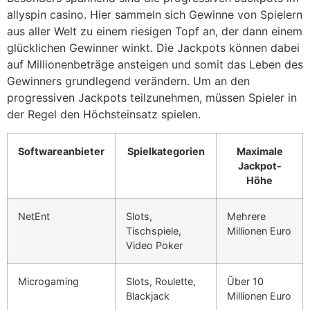
allyspin casino. Hier sammeln sich Gewinne von Spielern
aus aller Welt zu einem riesigen Topf an, der dann einem
glücklichen Gewinner winkt. Die Jackpots können dabei
auf Millionenbeträge ansteigen und somit das Leben des
Gewinners grundlegend verändern. Um an den
progressiven Jackpots teilzunehmen, müssen Spieler in
der Regel den Höchsteinsatz spielen.
Softwareanbieter
Spielkategorien
Maximale
Jackpot-
Höhe
NetEnt
Slots,
Mehrere
Tischspiele,
Millionen Euro
Video Poker
Microgaming
Slots, Roulette,
Über 10
Blackjack
Millionen Euro