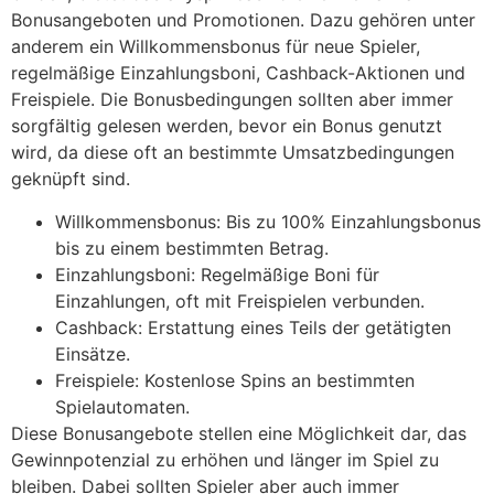
Bonusangeboten und Promotionen. Dazu gehören unter
anderem ein Willkommensbonus für neue Spieler,
regelmäßige Einzahlungsboni, Cashback-Aktionen und
Freispiele. Die Bonusbedingungen sollten aber immer
sorgfältig gelesen werden, bevor ein Bonus genutzt
wird, da diese oft an bestimmte Umsatzbedingungen
geknüpft sind.
Willkommensbonus: Bis zu 100% Einzahlungsbonus
bis zu einem bestimmten Betrag.
Einzahlungsboni: Regelmäßige Boni für
Einzahlungen, oft mit Freispielen verbunden.
Cashback: Erstattung eines Teils der getätigten
Einsätze.
Freispiele: Kostenlose Spins an bestimmten
Spielautomaten.
Diese Bonusangebote stellen eine Möglichkeit dar, das
Gewinnpotenzial zu erhöhen und länger im Spiel zu
bleiben. Dabei sollten Spieler aber auch immer