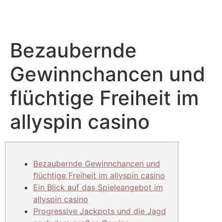
Bezaubernde
Gewinnchancen und
flüchtige Freiheit im
allyspin casino
Bezaubernde Gewinnchancen und
flüchtige Freiheit im allyspin casino
Ein Blick auf das Spieleangebot im
allyspin casino
Progressive Jackpots und die Jagd