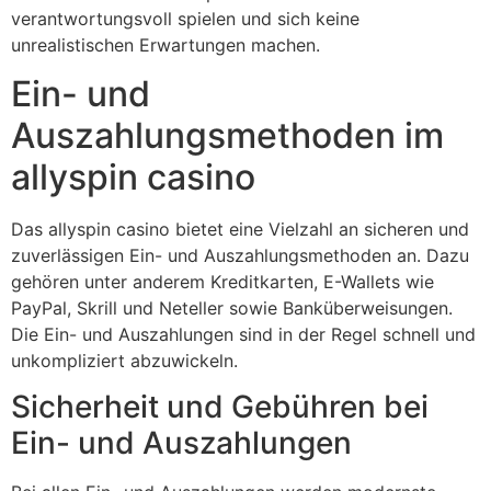
verantwortungsvoll spielen und sich keine
unrealistischen Erwartungen machen.
Ein- und
Auszahlungsmethoden im
allyspin casino
Das allyspin casino bietet eine Vielzahl an sicheren und
zuverlässigen Ein- und Auszahlungsmethoden an. Dazu
gehören unter anderem Kreditkarten, E-Wallets wie
PayPal, Skrill und Neteller sowie Banküberweisungen.
Die Ein- und Auszahlungen sind in der Regel schnell und
unkompliziert abzuwickeln.
Sicherheit und Gebühren bei
Ein- und Auszahlungen