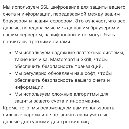
Мы используем SSL-шифрование для защиты вашего
счета и информации, передаваемой между вашим
браузером и нашим сервером. Это означает, что все
данные, передаваемые между вашим браузером и
нашим сервером, зашифрованы и не могут быть
прочитаны третьими лицами.
Мы используем надежные платежные системы,
такие как Visa, Mastercard и Skrill, чтобы
обеспечить безопасность транзакций.
Мы регулярно обновляем наш софт, чтобы
обеспечить безопасность вашего счета и
информации.
Мы используем сложные алгоритмы для
защиты вашего счета и информации.
Кроме того, мы рекомендуем вам использовать
сильные пароли и не оставлять свои учетные
данные доступными для третьих лиц.