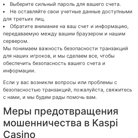
Выберите сильный пароль для вашего счета.
Не оставляйте свои учетные данные доступными
для третьих лиц.
Обратите внимание на ваш счет и информацию,
передаваемую между вашим браузером и нашим
сервером.
Мы понимаем важность безопасности транзакций
для наших игроков, и мы сделаем все, чтобы
обеспечить безопасность вашего счета и
информации.
Если у вас возникли вопросы или проблемы с
безопасностью транзакций, пожалуйста, свяжитесь
с нами, и мы будем рады помочь вам.
Меры предотвращения
мошенничества в Kaspi
Casino