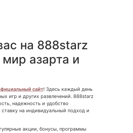
ас на 888starz
 мир азарта и
официальный сайт
! Здесь каждый день
ых игр и других развлечений. 888starz
ость, надежность и удобство
я ставку на индивидуальный подход и
егулярные акции, бонусы, программы