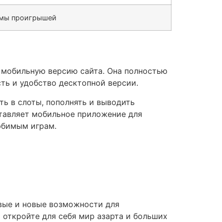
ммы проигрышей
ую мобильную версию сайта. Она полностью
ть и удобство десктопной версии.
ть в слоты, пополнять и выводить
тавляет мобильное приложение для
любимым играм.
овые и новые возможности для
 откройте для себя мир азарта и больших