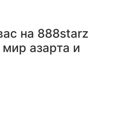
ас на 888starz
 мир азарта и