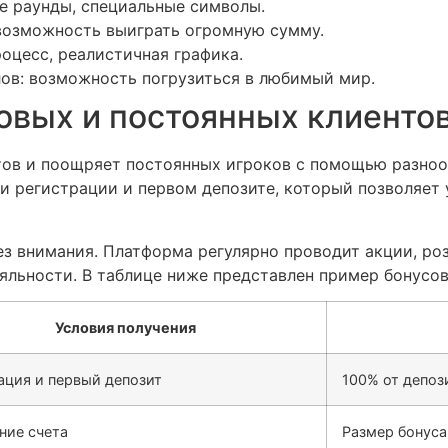
ые раунды, специальные символы.
возможность выиграть огромную сумму.
оцесс, реалистичная графика.
ов: возможность погрузиться в любимый мир.
новых и постоянных клиенто
нтов и поощряет постоянных игроков с помощью разноо
и регистрации и первом депозите, который позволяет 
ез внимания. Платформа регулярно проводит акции, ро
льности. В таблице ниже представлен пример бонусов
Условия получения
ация и первый депозит
100% от депоз
ние счета
Размер бонуса