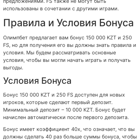
предложениями. FS также не могут быть
использованы в сочетании с другими играми.
Правила и Условия Бонуса
Олимпбет предлагает вам бонус 150 000 KZT и 250
FS, но для получения его вы должны знать правила и
условия. Мы будем рассматривать основные
условия, чтобы вы могли начать играть и получать
выгоды.
Условия Бонуса
Бонус 150 000 KZT и 250 FS доступен для новых
игроков, которые сделают первый депозит.
Минимальный депозит – 10 000 KZT. Бонус будет
начислен автоматически после первого депозита.
Бонус имеет коэффициент 40x, что означает, что вы
должны сделать 40 раз больше суммы бонуса, чтобы