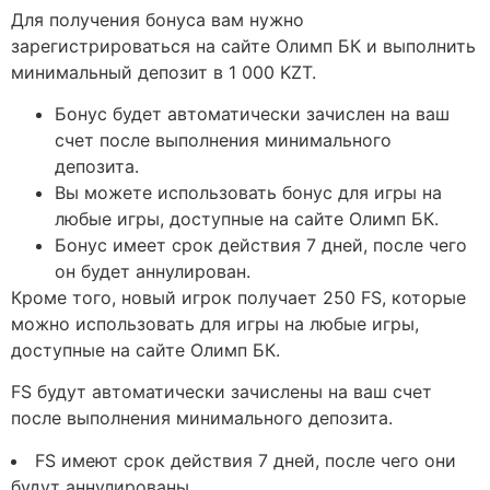
Для получения бонуса вам нужно
зарегистрироваться на сайте Олимп БК и выполнить
минимальный депозит в 1 000 KZT.
Бонус будет автоматически зачислен на ваш
счет после выполнения минимального
депозита.
Вы можете использовать бонус для игры на
любые игры, доступные на сайте Олимп БК.
Бонус имеет срок действия 7 дней, после чего
он будет аннулирован.
Кроме того, новый игрок получает 250 FS, которые
можно использовать для игры на любые игры,
доступные на сайте Олимп БК.
FS будут автоматически зачислены на ваш счет
после выполнения минимального депозита.
FS имеют срок действия 7 дней, после чего они
будут аннулированы.