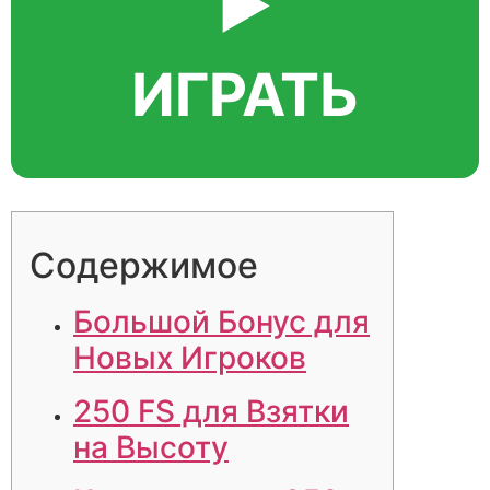
▶️
ИГРАТЬ
Содержимое
Большой Бонус для
Новых Игроков
250 FS для Взятки
на Высоту