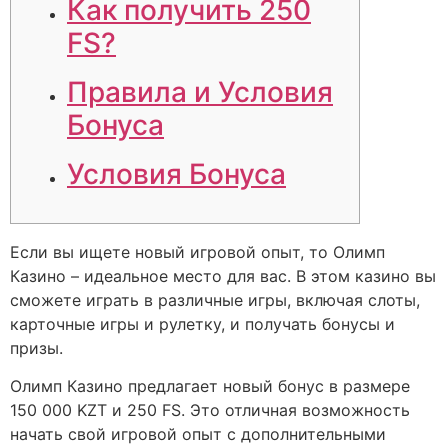
Как получить 250
FS?
Правила и Условия
Бонуса
Условия Бонуса
Если вы ищете новый игровой опыт, то Олимп
Казино – идеальное место для вас. В этом казино вы
сможете играть в различные игры, включая слоты,
карточные игры и рулетку, и получать бонусы и
призы.
Олимп Казино предлагает новый бонус в размере
150 000 KZT и 250 FS. Это отличная возможность
начать свой игровой опыт с дополнительными