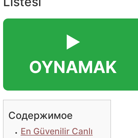
Listesi
▶️
OYNAMAK
Содержимое
En Güvenilir Canlı