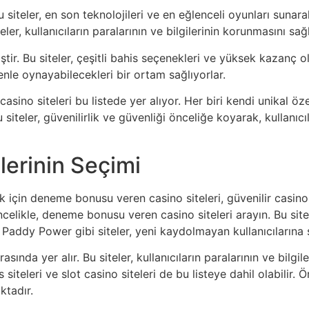
u siteler, en son teknolojileri ve en eğlenceli oyunları sunar
ler, kullanıcıların paralarının ve bilgilerinin korunmasını sağl
tir. Bu siteler, çeşitli bahis seçenekleri ve yüksek kazanç olas
enle oynayabilecekleri bir ortam sağlıyorlar.
ino siteleri bu listede yer alıyor. Her biri kendi unikal özell
 siteler, güvenilirlik ve güvenliği önceliğe koyarak, kullanı
elerinin Seçimi
için deneme bonusu veren casino siteleri, güvenilir casino sit
kle, deneme bonusu veren casino siteleri arayın. Bu siteler
e Paddy Power gibi siteler, yeni kaydolmayan kullanıcılarına 
arasında yer alır. Bu siteler, kullanıcıların paralarının ve bilg
s siteleri ve slot casino siteleri de bu listeye dahil olabilir.
ktadır.