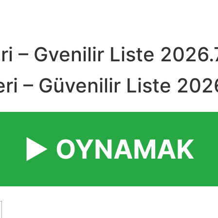
ri – Gvenilir Liste 2026
eri – Güvenilir Liste 202
▶️ OYNAMAK