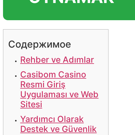
Содержимое
Rehber ve Adımlar
Casibom Casino
Resmi Giriş
Uygulaması ve Web
Sitesi
Yardımcı Olarak
Destek ve Güvenlik