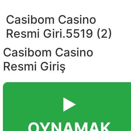
Casibom Casino
Resmi Giri.5519 (2)
Casibom Casino
Resmi Giriş
▶️
OYNAMAK