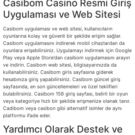
Casibom Casino Resmi Giriş
Uygulaması ve Web Sitesi
Casibom uygulaması ve web sitesi, kullanıcıların
oyunlarına kolay ve güvenli bir şekilde erişim sağlar.
Casibom uygulamasını indirerek mobil cihazlardan da
oyunlara erişebilirsiniz. Uygulamayı indirmek için Google
Play veya Apple Store’dan casibom uygulamasını arayın
ve indirin. Casibom web sitesi, bilgisayarınızda da
kullanabilirsiniz. Casibom giris sayfasına giderek
hesabınıza giriş yapabilirsiniz. Casibom güncel giriş
sayfasında, en son güncellemeleri ve özel teklifleri
bulabilirsiniz. Casibom 158 giriş sayfası, belirli bir oyun
veya kategoriye hızlı bir şekilde erişmenize olanak tanır.
Cadibom veya casibon gibi alternatif isimler de aynı
platformu ifade eder.
Yardımcı Olarak Destek ve