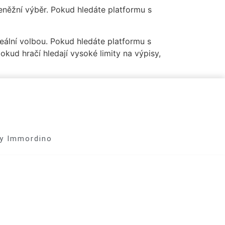
eněžní výběr. Pokud hledáte platformu s
eální volbou. Pokud hledáte platformu s
kud hračí hledají vysoké limity na výpisy,
my Immordino