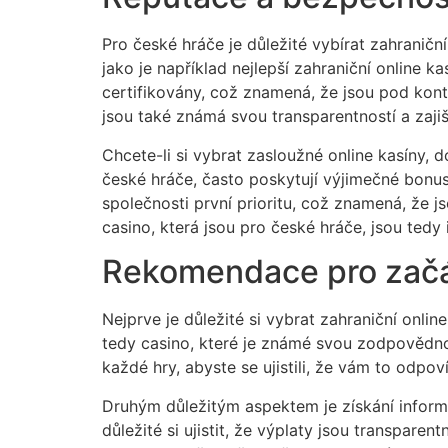
Pro české hráče je důležité vybírat zahraničn
jako je například nejlepší zahraniční online 
certifikovány, což znamená, že jsou pod kontr
jsou také známá svou transparentností a zajiš
Chcete-li si vybrat zasloužné online kasíny, 
české hráče, často poskytují výjimečné bonus
společnosti první prioritu, což znamená, že j
casino, která jsou pro české hráče, jsou tedy 
Rekomendace pro začát
Nejprve je důležité si vybrat zahraniční onli
tedy casino, které je známé svou zodpovědno
každé hry, abyste se ujistili, že vám to odpov
Druhým důležitým aspektem je získání informac
důležité si ujistit, že výplaty jsou transpare