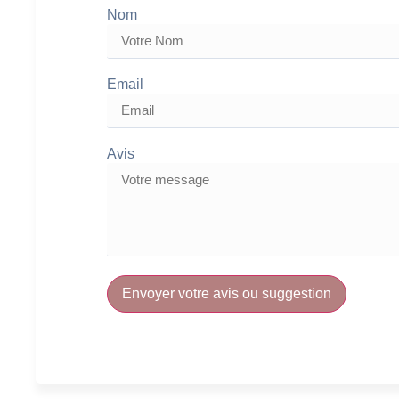
Nom
Email
Avis
Envoyer votre avis ou suggestion