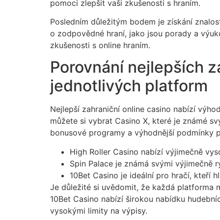
pomoci zlepšit vaši zkušenosti s hraním.
Posledním důležitým bodem je získání znalost
o zodpovědné hraní, jako jsou porady a výuk
zkušenosti s online hraním.
Porovnání nejlepších z
jednotlivých platform
Nejlepší zahraniční online casino nabízí výho
můžete si vybrat Casino X, které je známé s
bonusové programy a výhodnější podmínky p
High Roller Casino nabízí výjimečně vys
Spin Palace je známá svými výjimečně 
10Bet Casino je ideální pro hračí, kteř
Je důležité si uvědomit, že každá platforma
10Bet Casino nabízí širokou nabídku hudební
vysokými limity na výpisy.