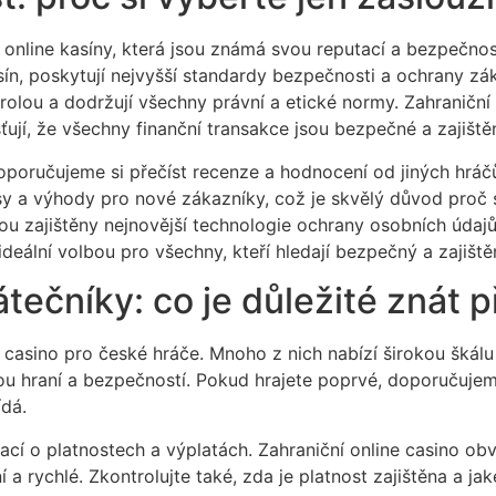
í online kasíny, která jsou známá svou reputací a bezpečnos
kasín, poskytují nejvyšší standardy bezpečnosti a ochrany z
olou a dodržují všechny právní a etické normy. Zahraniční 
ťují, že všechny finanční transakce jsou bezpečné a zajiště
doporučujeme si přečíst recenze a hodnocení od jiných hráčů
y a výhody pro nové zákazníky, což je skvělý důvod proč se
sou zajištěny nejnovější technologie ochrany osobních údajů 
ideální volbou pro všechny, kteří hledají bezpečný a zajiště
ečníky: co je důležité znát p
ne casino pro české hráče. Mnoho z nich nabízí širokou šká
u hraní a bezpečností. Pokud hrajete poprvé, doporučujem
ídá.
í o platnostech a výplatách. Zahraniční online casino obvy
ntní a rychlé. Zkontrolujte také, zda je platnost zajištěna a