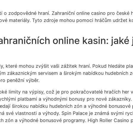
í o zodpovědné hraní. Zahraniční online casino pro české h
ové materiály. Tyto zdroje mohou pomoci hráčům udržet kon
ahraničních online kasin: jaké
dy, které mohou zvýšit vaši zážitek hraní. Pokud hledáte p
vým zákaznickým servisem a širokým nabídkou hudebních zó
ro peněžní výběr.
oké limity na výpisy, což je pro pokračovatelé hračích her
rychlými platbami a výhodnými bonusy pro nové zákazníky.
í hledají širokou nabídku hudebních zón a výhodné bonusové
 má své vlastnosti a výhody. Spin Palace je známá svými r
ch zón a výhodné bonusové programy. High Roller Casino pa