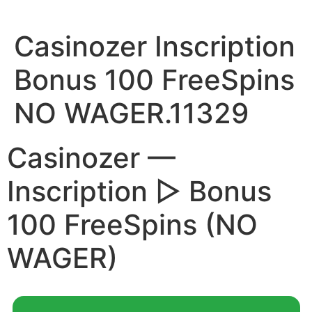
Casinozer Inscription
Bonus 100 FreeSpins
NO WAGER.11329
Casinozer —
Inscription ▷ Bonus
100 FreeSpins (NO
WAGER)