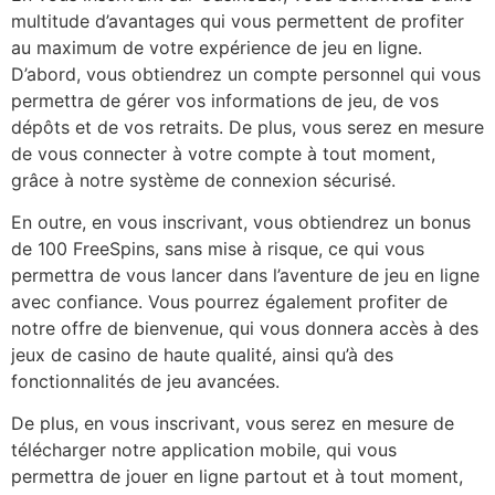
multitude d’avantages qui vous permettent de profiter
au maximum de votre expérience de jeu en ligne.
D’abord, vous obtiendrez un compte personnel qui vous
permettra de gérer vos informations de jeu, de vos
dépôts et de vos retraits. De plus, vous serez en mesure
de vous connecter à votre compte à tout moment,
grâce à notre système de connexion sécurisé.
En outre, en vous inscrivant, vous obtiendrez un bonus
de 100 FreeSpins, sans mise à risque, ce qui vous
permettra de vous lancer dans l’aventure de jeu en ligne
avec confiance. Vous pourrez également profiter de
notre offre de bienvenue, qui vous donnera accès à des
jeux de casino de haute qualité, ainsi qu’à des
fonctionnalités de jeu avancées.
De plus, en vous inscrivant, vous serez en mesure de
télécharger notre application mobile, qui vous
permettra de jouer en ligne partout et à tout moment,