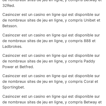
32Red.
Casinozer est un casino en ligne qui est disponible sur
de nombreux sites de jeu en ligne, y compris Unibet et
Betsson.
Casinozer est un casino en ligne qui est disponible sur
de nombreux sites de jeu en ligne, y compris 888 et
Ladbrokes.
Casinozer est un casino en ligne qui est disponible sur
de nombreux sites de jeu en ligne, y compris Paddy
Power et Betfred.
Casinozer est un casino en ligne qui est disponible sur
de nombreux sites de jeu en ligne, y compris Coral et
Sportingbet.
Casinozer est un casino en ligne qui est disponible sur
de nombreux sites de jeu en ligne, y compris Betway et