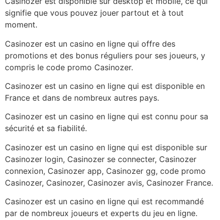
Casinozer est disponible sur desktop et mobile, ce qui
signifie que vous pouvez jouer partout et à tout
moment.
Casinozer est un casino en ligne qui offre des
promotions et des bonus réguliers pour ses joueurs, y
compris le code promo Casinozer.
Casinozer est un casino en ligne qui est disponible en
France et dans de nombreux autres pays.
Casinozer est un casino en ligne qui est connu pour sa
sécurité et sa fiabilité.
Casinozer est un casino en ligne qui est disponible sur
Casinozer login, Casinozer se connecter, Casinozer
connexion, Casinozer app, Casinozer gg, code promo
Casinozer, Casinozer, Casinozer avis, Casinozer France.
Casinozer est un casino en ligne qui est recommandé
par de nombreux joueurs et experts du jeu en ligne.