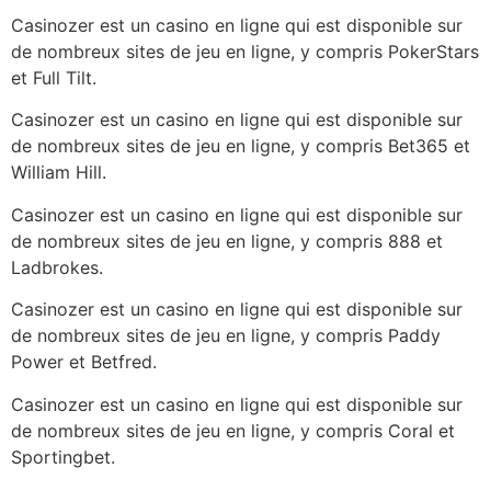
Casinozer est un casino en ligne qui est disponible sur
de nombreux sites de jeu en ligne, y compris PokerStars
et Full Tilt.
Casinozer est un casino en ligne qui est disponible sur
de nombreux sites de jeu en ligne, y compris Bet365 et
William Hill.
Casinozer est un casino en ligne qui est disponible sur
de nombreux sites de jeu en ligne, y compris 888 et
Ladbrokes.
Casinozer est un casino en ligne qui est disponible sur
de nombreux sites de jeu en ligne, y compris Paddy
Power et Betfred.
Casinozer est un casino en ligne qui est disponible sur
de nombreux sites de jeu en ligne, y compris Coral et
Sportingbet.