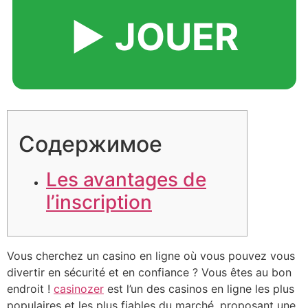
▶️ JOUER
Содержимое
Les avantages de
l’inscription
Vous cherchez un casino en ligne où vous pouvez vous
divertir en sécurité et en confiance ? Vous êtes au bon
endroit !
casinozer
est l’un des casinos en ligne les plus
populaires et les plus fiables du marché, proposant une