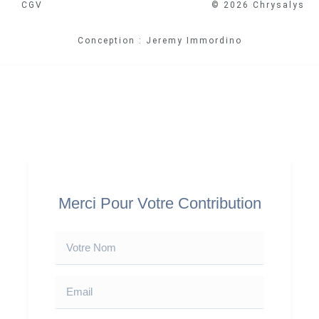
CGV
© 2026 Chrysalys
Conception : Jeremy Immordino
Merci Pour Votre Contribution