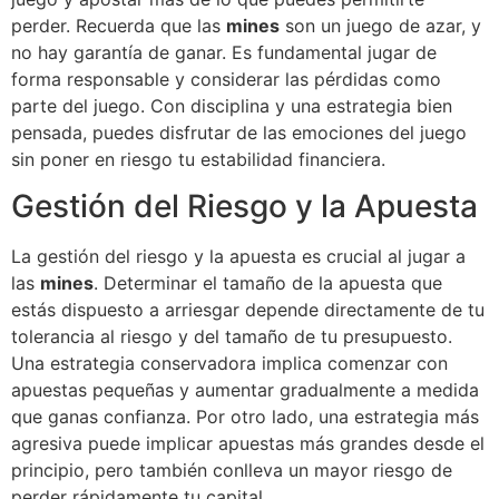
perder. Recuerda que las
mines
son un juego de azar, y
no hay garantía de ganar. Es fundamental jugar de
forma responsable y considerar las pérdidas como
parte del juego. Con disciplina y una estrategia bien
pensada, puedes disfrutar de las emociones del juego
sin poner en riesgo tu estabilidad financiera.
Gestión del Riesgo y la Apuesta
La gestión del riesgo y la apuesta es crucial al jugar a
las
mines
. Determinar el tamaño de la apuesta que
estás dispuesto a arriesgar depende directamente de tu
tolerancia al riesgo y del tamaño de tu presupuesto.
Una estrategia conservadora implica comenzar con
apuestas pequeñas y aumentar gradualmente a medida
que ganas confianza. Por otro lado, una estrategia más
agresiva puede implicar apuestas más grandes desde el
principio, pero también conlleva un mayor riesgo de
perder rápidamente tu capital.