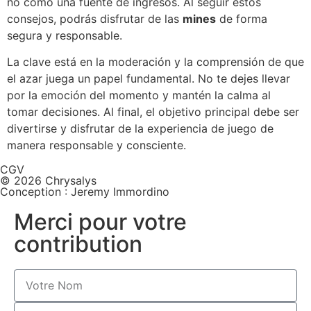
no como una fuente de ingresos. Al seguir estos
consejos, podrás disfrutar de las
mines
de forma
segura y responsable.
La clave está en la moderación y la comprensión de que
el azar juega un papel fundamental. No te dejes llevar
por la emoción del momento y mantén la calma al
tomar decisiones. Al final, el objetivo principal debe ser
divertirse y disfrutar de la experiencia de juego de
manera responsable y consciente.
CGV
© 2026 Chrysalys
Conception : Jeremy Immordino
Merci pour votre
contribution