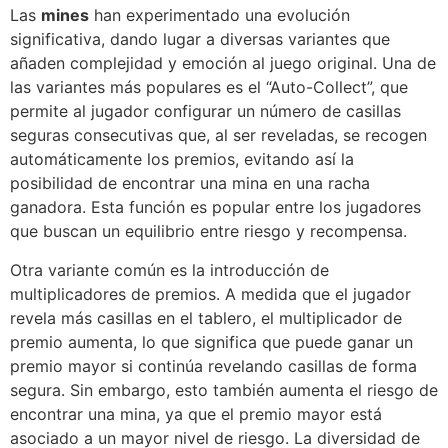
Las
mines
han experimentado una evolución
significativa, dando lugar a diversas variantes que
añaden complejidad y emoción al juego original. Una de
las variantes más populares es el “Auto-Collect”, que
permite al jugador configurar un número de casillas
seguras consecutivas que, al ser reveladas, se recogen
automáticamente los premios, evitando así la
posibilidad de encontrar una mina en una racha
ganadora. Esta función es popular entre los jugadores
que buscan un equilibrio entre riesgo y recompensa.
Otra variante común es la introducción de
multiplicadores de premios. A medida que el jugador
revela más casillas en el tablero, el multiplicador de
premio aumenta, lo que significa que puede ganar un
premio mayor si continúa revelando casillas de forma
segura. Sin embargo, esto también aumenta el riesgo de
encontrar una mina, ya que el premio mayor está
asociado a un mayor nivel de riesgo. La diversidad de