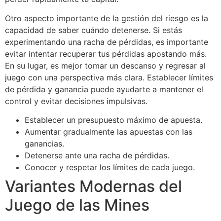
Otro aspecto importante de la gestión del riesgo es la
capacidad de saber cuándo detenerse. Si estás
experimentando una racha de pérdidas, es importante
evitar intentar recuperar tus pérdidas apostando más.
En su lugar, es mejor tomar un descanso y regresar al
juego con una perspectiva más clara. Establecer límites
de pérdida y ganancia puede ayudarte a mantener el
control y evitar decisiones impulsivas.
Establecer un presupuesto máximo de apuesta.
Aumentar gradualmente las apuestas con las
ganancias.
Detenerse ante una racha de pérdidas.
Conocer y respetar los límites de cada juego.
Variantes Modernas del
Juego de las Mines