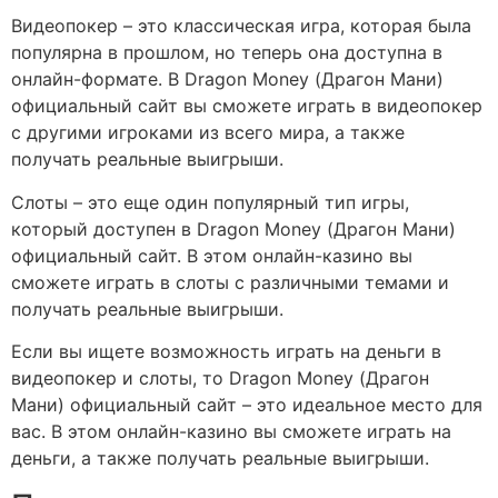
Видеопокер – это классическая игра, которая была
популярна в прошлом, но теперь она доступна в
онлайн-формате. В Dragon Money (Драгон Мани)
официальный сайт вы сможете играть в видеопокер
с другими игроками из всего мира, а также
получать реальные выигрыши.
Слоты – это еще один популярный тип игры,
который доступен в Dragon Money (Драгон Мани)
официальный сайт. В этом онлайн-казино вы
сможете играть в слоты с различными темами и
получать реальные выигрыши.
Если вы ищете возможность играть на деньги в
видеопокер и слоты, то Dragon Money (Драгон
Мани) официальный сайт – это идеальное место для
вас. В этом онлайн-казино вы сможете играть на
деньги, а также получать реальные выигрыши.