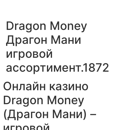
Dragon Money
Драгон Мани
игровой
ассортимент.1872
Онлайн казино
Dragon Money
(Драгон Мани) –
игровой