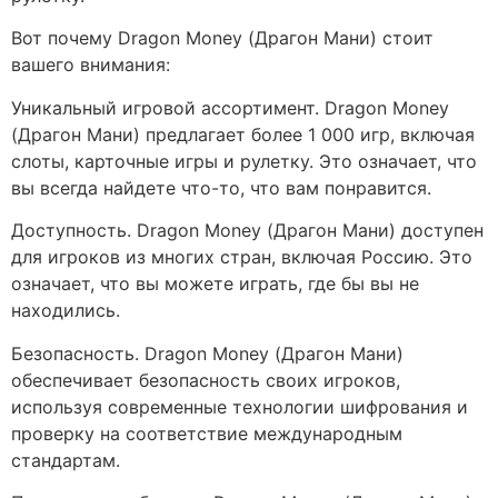
Вот почему Dragon Money (Драгон Мани) стоит
вашего внимания:
Уникальный игровой ассортимент. Dragon Money
(Драгон Мани) предлагает более 1 000 игр, включая
слоты, карточные игры и рулетку. Это означает, что
вы всегда найдете что-то, что вам понравится.
Доступность. Dragon Money (Драгон Мани) доступен
для игроков из многих стран, включая Россию. Это
означает, что вы можете играть, где бы вы не
находились.
Безопасность. Dragon Money (Драгон Мани)
обеспечивает безопасность своих игроков,
используя современные технологии шифрования и
проверку на соответствие международным
стандартам.