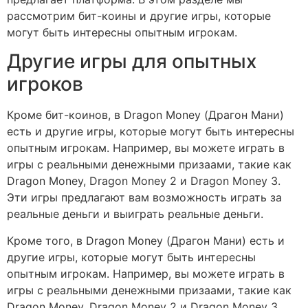
рассмотрим бит-коины и другие игры, которые
могут быть интересны опытным игрокам.
Другие игры для опытных
игроков
Кроме бит-коинов, в Dragon Money (Драгон Мани)
есть и другие игры, которые могут быть интересны
опытным игрокам. Например, вы можете играть в
игры с реальными денежными призаами, такие как
Dragon Money, Dragon Money 2 и Dragon Money 3.
Эти игры предлагают вам возможность играть за
реальные деньги и выиграть реальные деньги.
Кроме того, в Dragon Money (Драгон Мани) есть и
другие игры, которые могут быть интересны
опытным игрокам. Например, вы можете играть в
игры с реальными денежными призаами, такие как
Dragon Money, Dragon Money 2 и Dragon Money 3.