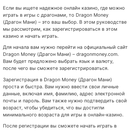
Если вы ищете надежное онлайн казино, где можно
играть в игры с драгонами, то Dragon Money
(Драгон Мани) – это ваш выбор. В этом руководстве
мы рассмотрим, как зарегистрироваться в этом
казино и начать играть.
Для начала вам нужно перейти на официальный сайт
Dragon Money (Драгон Мани) – dragonmoney.com.
Вам будет предложено выбрать язык и валюту,
после чего вы сможете зарегистрироваться.
Зарегистрация в Dragon Money (Драгон Мани)
проста и быстра. Вам нужно ввести свои личные
данные, включая имя, фамилию, адрес электронной
почты и пароль. Вам также нужно подтвердить свой
возраст, чтобы убедиться, что вы достигли
минимального возраста для игры в онлайн-казино.
После регистрации вы сможете начать играть в