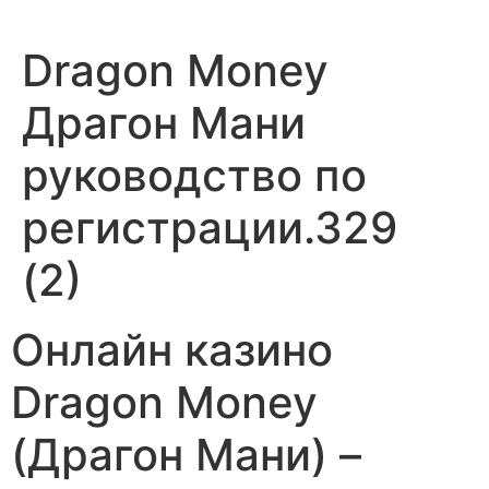
Dragon Money
Драгон Мани
руководство по
регистрации.329
(2)
Онлайн казино
Dragon Money
(Драгон Мани) –