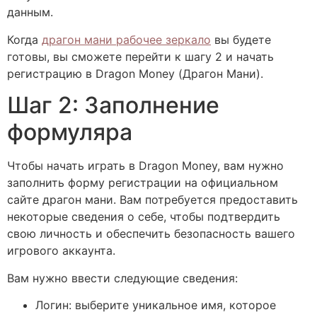
данным.
Когда
драгон мани рабочее зеркало
вы будете
готовы, вы сможете перейти к шагу 2 и начать
регистрацию в Dragon Money (Драгон Мани).
Шаг 2: Заполнение
формуляра
Чтобы начать играть в Dragon Money, вам нужно
заполнить форму регистрации на официальном
сайте драгон мани. Вам потребуется предоставить
некоторые сведения о себе, чтобы подтвердить
свою личность и обеспечить безопасность вашего
игрового аккаунта.
Вам нужно ввести следующие сведения:
Логин: выберите уникальное имя, которое