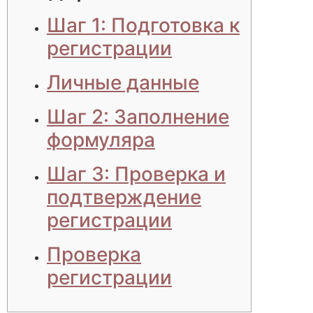
Шаг 1: Подготовка к
регистрации
Личные данные
Шаг 2: Заполнение
формуляра
Шаг 3: Проверка и
подтверждение
регистрации
Проверка
регистрации