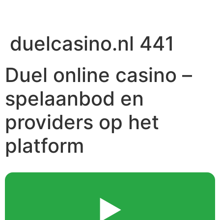
duelcasino.nl 441
Duel online casino –
spelaanbod en
providers op het
platform
▶️