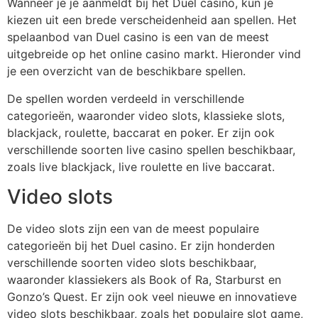
Wanneer je je aanmeldt bij het Duel casino, kun je
kiezen uit een brede verscheidenheid aan spellen. Het
spelaanbod van Duel casino is een van de meest
uitgebreide op het online casino markt. Hieronder vind
je een overzicht van de beschikbare spellen.
De spellen worden verdeeld in verschillende
categorieën, waaronder video slots, klassieke slots,
blackjack, roulette, baccarat en poker. Er zijn ook
verschillende soorten live casino spellen beschikbaar,
zoals live blackjack, live roulette en live baccarat.
Video slots
De video slots zijn een van de meest populaire
categorieën bij het Duel casino. Er zijn honderden
verschillende soorten video slots beschikbaar,
waaronder klassiekers als Book of Ra, Starburst en
Gonzo’s Quest. Er zijn ook veel nieuwe en innovatieve
video slots beschikbaar, zoals het populaire slot game,