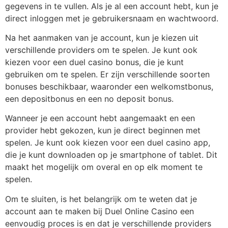
gegevens in te vullen. Als je al een account hebt, kun je
direct inloggen met je gebruikersnaam en wachtwoord.
Na het aanmaken van je account, kun je kiezen uit
verschillende providers om te spelen. Je kunt ook
kiezen voor een duel casino bonus, die je kunt
gebruiken om te spelen. Er zijn verschillende soorten
bonuses beschikbaar, waaronder een welkomstbonus,
een depositbonus en een no deposit bonus.
Wanneer je een account hebt aangemaakt en een
provider hebt gekozen, kun je direct beginnen met
spelen. Je kunt ook kiezen voor een duel casino app,
die je kunt downloaden op je smartphone of tablet. Dit
maakt het mogelijk om overal en op elk moment te
spelen.
Om te sluiten, is het belangrijk om te weten dat je
account aan te maken bij Duel Online Casino een
eenvoudig proces is en dat je verschillende providers