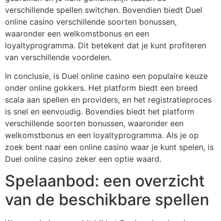
verschillende spellen switchen. Bovendien biedt Duel
online casino verschillende soorten bonussen,
waaronder een welkomstbonus en een
loyaltyprogramma. Dit betekent dat je kunt profiteren
van verschillende voordelen.
In conclusie, is Duel online casino een populaire keuze
onder online gokkers. Het platform biedt een breed
scala aan spellen en providers, en het registratieproces
is snel en eenvoudig. Bovendies biedt het platform
verschillende soorten bonussen, waaronder een
welkomstbonus en een loyaltyprogramma. Als je op
zoek bent naar een online casino waar je kunt spelen, is
Duel online casino zeker een optie waard.
Spelaanbod: een overzicht
van de beschikbare spellen