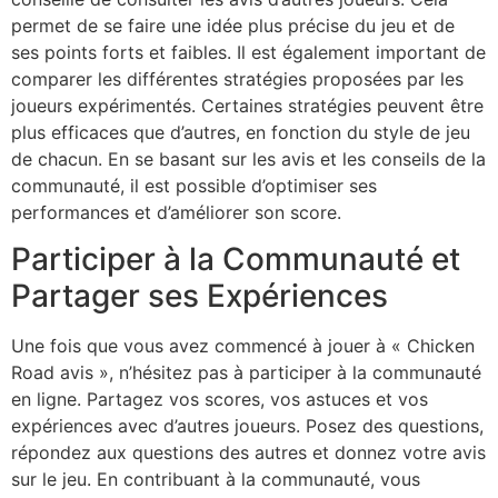
permet de se faire une idée plus précise du jeu et de
ses points forts et faibles. Il est également important de
comparer les différentes stratégies proposées par les
joueurs expérimentés. Certaines stratégies peuvent être
plus efficaces que d’autres, en fonction du style de jeu
de chacun. En se basant sur les avis et les conseils de la
communauté, il est possible d’optimiser ses
performances et d’améliorer son score.
Participer à la Communauté et
Partager ses Expériences
Une fois que vous avez commencé à jouer à « Chicken
Road avis », n’hésitez pas à participer à la communauté
en ligne. Partagez vos scores, vos astuces et vos
expériences avec d’autres joueurs. Posez des questions,
répondez aux questions des autres et donnez votre avis
sur le jeu. En contribuant à la communauté, vous