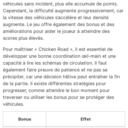
véhicules sans incident, plus elle accumule de points.
Cependant, la difficulté augmente progressivement, car
la vitesse des véhicules s’accélère et leur densité
augmente. Le jeu offre également des bonus et des
améliorations pour aider le joueur à atteindre des
scores plus élevés.
Pour maîtriser « Chicken Road », il est essentiel de
développer une bonne coordination œil-main et une
capacité à lire les schémas de circulation. Il faut
également faire preuve de patience et ne pas se
précipiter, car une décision hâtive peut entraîner la fin
de la partie. Il existe différentes stratégies pour
progresser, comme attendre le bon moment pour
traverser ou utiliser les bonus pour se protéger des
véhicules.
Bonus
Effet