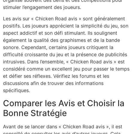
stimuler l’engagement des joueurs.
Les avis sur « Chicken Road avis » sont généralement
positifs. Les joueurs apprécient la simplicité du jeu, son
aspect addictif et son défi stimulant. Ils soulignent
également la qualité des graphismes et de la bande
sonore. Cependant, certains joueurs critiquent la
difficulté croissante du jeu et la présence de publicités
intrusives. Dans l’ensemble, « Chicken Road avis » est
considéré comme un excellent jeu pour passer le temps
et défier ses réflexes. Vérifiez les forums et les
discussions afin de trouver des informations
spécifiques.
Comparer les Avis et Choisir la
Bonne Stratégie
Avant de se lancer dans « Chicken Road avis », il est
conseillé de consulter les avis d’autres joueurs. Cela