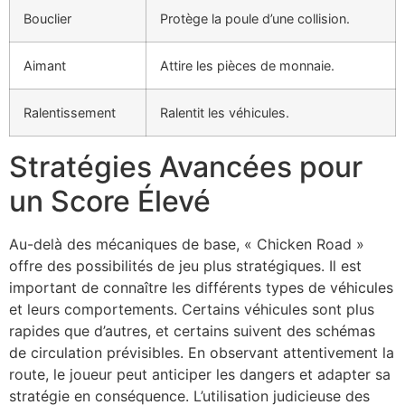
Bouclier
Protège la poule d’une collision.
Aimant
Attire les pièces de monnaie.
Ralentissement
Ralentit les véhicules.
Stratégies Avancées pour
un Score Élevé
Au-delà des mécaniques de base, « Chicken Road »
offre des possibilités de jeu plus stratégiques. Il est
important de connaître les différents types de véhicules
et leurs comportements. Certains véhicules sont plus
rapides que d’autres, et certains suivent des schémas
de circulation prévisibles. En observant attentivement la
route, le joueur peut anticiper les dangers et adapter sa
stratégie en conséquence. L’utilisation judicieuse des