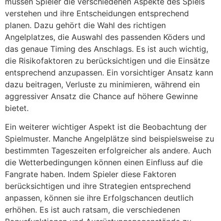
müssen Spieler die verschiedenen Aspekte des Spiels
verstehen und ihre Entscheidungen entsprechend
planen. Dazu gehört die Wahl des richtigen
Angelplatzes, die Auswahl des passenden Köders und
das genaue Timing des Anschlags. Es ist auch wichtig,
die Risikofaktoren zu berücksichtigen und die Einsätze
entsprechend anzupassen. Ein vorsichtiger Ansatz kann
dazu beitragen, Verluste zu minimieren, während ein
aggressiver Ansatz die Chance auf höhere Gewinne
bietet.
Ein weiterer wichtiger Aspekt ist die Beobachtung der
Spielmuster. Manche Angelplätze sind beispielsweise zu
bestimmten Tageszeiten erfolgreicher als andere. Auch
die Wetterbedingungen können einen Einfluss auf die
Fangrate haben. Indem Spieler diese Faktoren
berücksichtigen und ihre Strategien entsprechend
anpassen, können sie ihre Erfolgschancen deutlich
erhöhen. Es ist auch ratsam, die verschiedenen