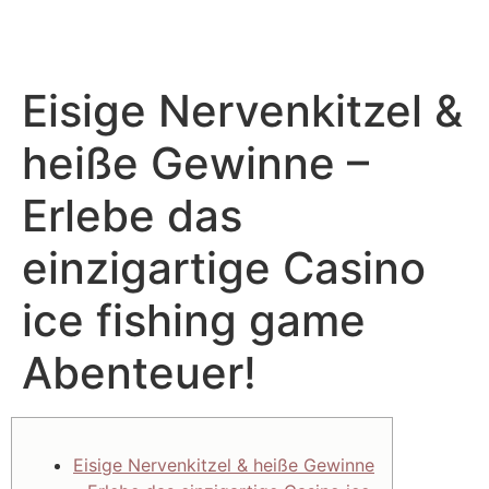
Eisige Nervenkitzel &
heiße Gewinne –
Erlebe das
einzigartige Casino
ice fishing game
Abenteuer!
Eisige Nervenkitzel & heiße Gewinne