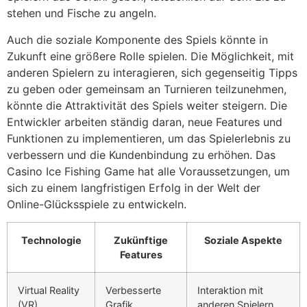
stehen und Fische zu angeln.
Auch die soziale Komponente des Spiels könnte in
Zukunft eine größere Rolle spielen. Die Möglichkeit, mit
anderen Spielern zu interagieren, sich gegenseitig Tipps
zu geben oder gemeinsam an Turnieren teilzunehmen,
könnte die Attraktivität des Spiels weiter steigern. Die
Entwickler arbeiten ständig daran, neue Features und
Funktionen zu implementieren, um das Spielerlebnis zu
verbessern und die Kundenbindung zu erhöhen. Das
Casino Ice Fishing Game hat alle Voraussetzungen, um
sich zu einem langfristigen Erfolg in der Welt der
Online-Glücksspiele zu entwickeln.
Technologie
Zukünftige
Soziale Aspekte
Features
Virtual Reality
Verbesserte
Interaktion mit
(VR)
Grafik
anderen Spielern