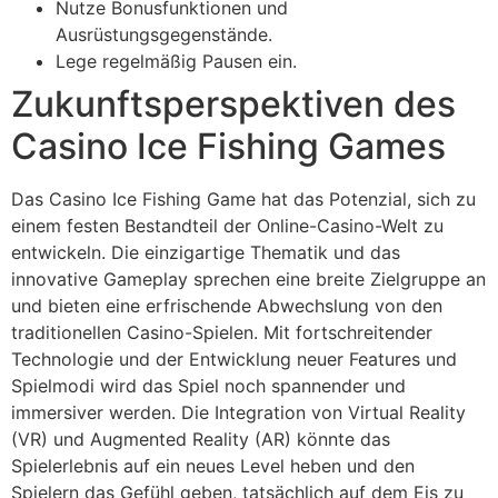
Nutze Bonusfunktionen und
Ausrüstungsgegenstände.
Lege regelmäßig Pausen ein.
Zukunftsperspektiven des
Casino Ice Fishing Games
Das Casino Ice Fishing Game hat das Potenzial, sich zu
einem festen Bestandteil der Online-Casino-Welt zu
entwickeln. Die einzigartige Thematik und das
innovative Gameplay sprechen eine breite Zielgruppe an
und bieten eine erfrischende Abwechslung von den
traditionellen Casino-Spielen. Mit fortschreitender
Technologie und der Entwicklung neuer Features und
Spielmodi wird das Spiel noch spannender und
immersiver werden. Die Integration von Virtual Reality
(VR) und Augmented Reality (AR) könnte das
Spielerlebnis auf ein neues Level heben und den
Spielern das Gefühl geben, tatsächlich auf dem Eis zu