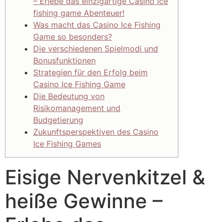
– Erlebe das einzigartige Casino ice
fishing game Abenteuer!
Was macht das Casino Ice Fishing
Game so besonders?
Die verschiedenen Spielmodi und
Bonusfunktionen
Strategien für den Erfolg beim
Casino Ice Fishing Game
Die Bedeutung von
Risikomanagement und
Budgetierung
Zukunftsperspektiven des Casino
Ice Fishing Games
Eisige Nervenkitzel &
heiße Gewinne –