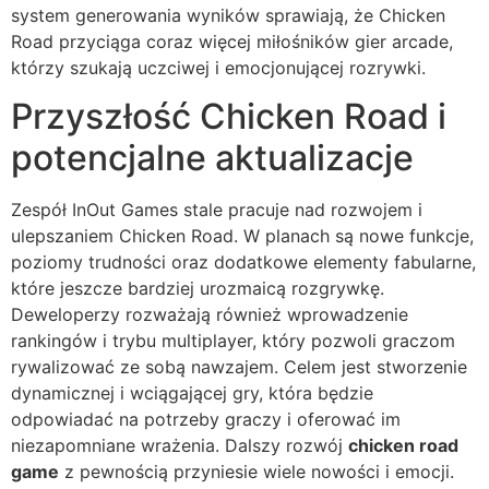
system generowania wyników sprawiają, że Chicken
Road przyciąga coraz więcej miłośników gier arcade,
którzy szukają uczciwej i emocjonującej rozrywki.
Przyszłość Chicken Road i
potencjalne aktualizacje
Zespół InOut Games stale pracuje nad rozwojem i
ulepszaniem Chicken Road. W planach są nowe funkcje,
poziomy trudności oraz dodatkowe elementy fabularne,
które jeszcze bardziej urozmaicą rozgrywkę.
Deweloperzy rozważają również wprowadzenie
rankingów i trybu multiplayer, który pozwoli graczom
rywalizować ze sobą nawzajem. Celem jest stworzenie
dynamicznej i wciągającej gry, która będzie
odpowiadać na potrzeby graczy i oferować im
niezapomniane wrażenia. Dalszy rozwój
chicken road
game
z pewnością przyniesie wiele nowości i emocji.