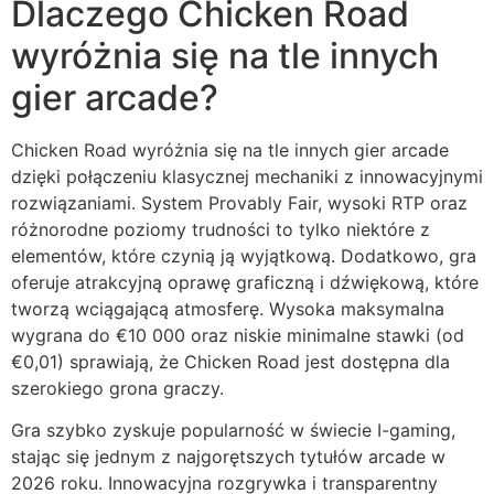
Dlaczego Chicken Road
wyróżnia się na tle innych
gier arcade?
Chicken Road wyróżnia się na tle innych gier arcade
dzięki połączeniu klasycznej mechaniki z innowacyjnymi
rozwiązaniami. System Provably Fair, wysoki RTP oraz
różnorodne poziomy trudności to tylko niektóre z
elementów, które czynią ją wyjątkową. Dodatkowo, gra
oferuje atrakcyjną oprawę graficzną i dźwiękową, które
tworzą wciągającą atmosferę. Wysoka maksymalna
wygrana do €10 000 oraz niskie minimalne stawki (od
€0,01) sprawiają, że Chicken Road jest dostępna dla
szerokiego grona graczy.
Gra szybko zyskuje popularność w świecie I-gaming,
stając się jednym z najgorętszych tytułów arcade w
2026 roku. Innowacyjna rozgrywka i transparentny