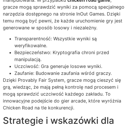
gracze mogą sprawdzić wyniki za pomocą specjalnego
narzędzia dostępnego na stronie InOut Games. Dzięki
temu mogą być pewni, że każde uruchomienie gry jest
generowane w sposób losowy i niezależny.
Transparentność: Wszystkie wyniki są
weryfikowalne.
Bezpieczeństwo: Kryptografia chroni przed
manipulacją.
Uczciwość: Gra generuje losowe wyniki.
Zaufanie: Budowanie zaufania wśród graczy.
Dzięki Provably Fair System, gracze mogą cieszyć się
grą, wiedząc, że mają pełną kontrolę nad procesem i
mogą sprawdzić uczciwość każdego zakładu. To
innowacyjne podejście do gier arcade, które wyróżnia
Chicken Road na tle konkurencji.
Strategie i wskazówki dla