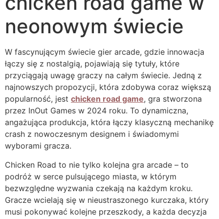
chicken road game w
neonowym świecie
W fascynującym świecie gier arcade, gdzie innowacja
łączy się z nostalgią, pojawiają się tytuły, które
przyciągają uwagę graczy na całym świecie. Jedną z
najnowszych propozycji, która zdobywa coraz większą
popularność, jest
chicken road game
, gra stworzona
przez InOut Games w 2024 roku. To dynamiczna,
angażująca produkcja, która łączy klasyczną mechanikę
crash z nowoczesnym designem i świadomymi
wyborami gracza.
Chicken Road to nie tylko kolejna gra arcade – to
podróż w serce pulsującego miasta, w którym
bezwzględne wyzwania czekają na każdym kroku.
Gracze wcielają się w nieustraszonego kurczaka, który
musi pokonywać kolejne przeszkody, a każda decyzja