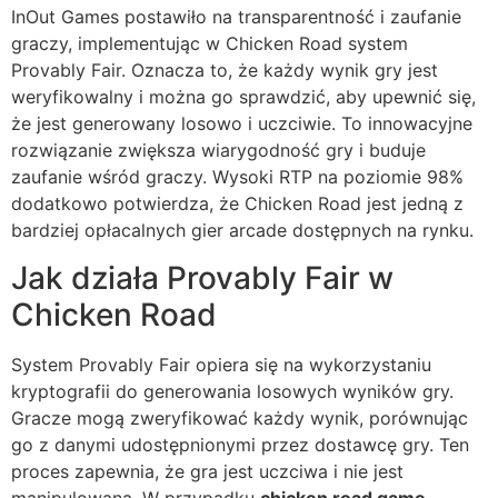
InOut Games postawiło na transparentność i zaufanie
graczy, implementując w Chicken Road system
Provably Fair. Oznacza to, że każdy wynik gry jest
weryfikowalny i można go sprawdzić, aby upewnić się,
że jest generowany losowo i uczciwie. To innowacyjne
rozwiązanie zwiększa wiarygodność gry i buduje
zaufanie wśród graczy. Wysoki RTP na poziomie 98%
dodatkowo potwierdza, że Chicken Road jest jedną z
bardziej opłacalnych gier arcade dostępnych na rynku.
Jak działa Provably Fair w
Chicken Road
System Provably Fair opiera się na wykorzystaniu
kryptografii do generowania losowych wyników gry.
Gracze mogą zweryfikować każdy wynik, porównując
go z danymi udostępnionymi przez dostawcę gry. Ten
proces zapewnia, że gra jest uczciwa i nie jest
manipulowana. W przypadku
chicken road game
,