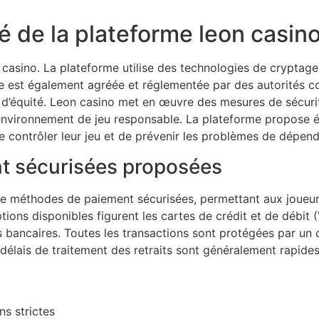
ité de la plateforme leon casin
 casino
. La plateforme utilise des technologies de cryptag
lle est également agréée et réglementée par des autorités c
 d’équité.
Leon casino
met en œuvre des mesures de sécurité
n environnement de jeu responsable. La plateforme propose é
e contrôler leur jeu et de prévenir les problèmes de dépen
t sécurisées proposées
de méthodes de paiement sécurisées, permettant aux joueurs
tions disponibles figurent les cartes de crédit et de débit (
nts bancaires. Toutes les transactions sont protégées par un 
 délais de traitement des retraits sont généralement rapides
ns strictes