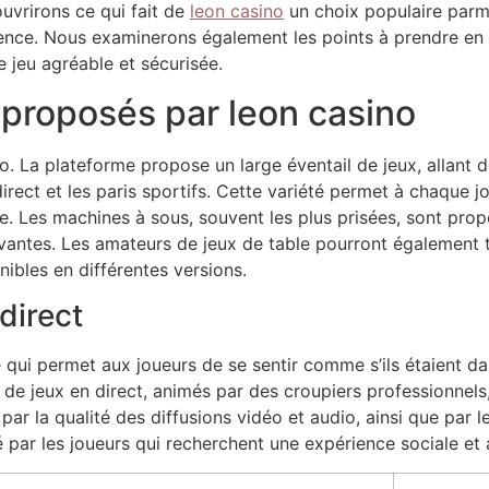
uvrirons ce qui fait de
leon casino
un choix populaire parmi
ence. Nous examinerons également les points à prendre en c
e jeu agréable et sécurisée.
proposés par leon casino
no
. La plateforme propose un large éventail de jeux, allant
irect et les paris sportifs. Cette variété permet à chaque j
ce. Les machines à sous, souvent les plus prisées, sont pr
vantes. Les amateurs de jeux de table pourront également t
onibles en différentes versions.
direct
 qui permet aux joueurs de se sentir comme s’ils étaient da
de jeux en direct, animés par des croupiers professionnels,
ar la qualité des diffusions vidéo et audio, ainsi que par le
é par les joueurs qui recherchent une expérience sociale et 