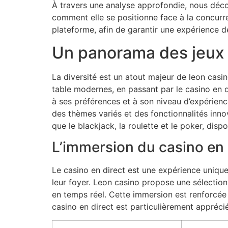
À travers une analyse approfondie, nous déco
comment elle se positionne face à la concurr
plateforme, afin de garantir une expérience d
Un panorama des jeux 
La diversité est un atout majeur de
leon casi
table modernes, en passant par le casino en d
à ses préférences et à son niveau d’expérien
des thèmes variés et des fonctionnalités inno
que le blackjack, la roulette et le poker, disp
L’immersion du casino en 
Le casino en direct est une expérience unique
leur foyer.
Leon casino
propose une sélection 
en temps réel. Cette immersion est renforcée p
casino en direct est particulièrement appréci