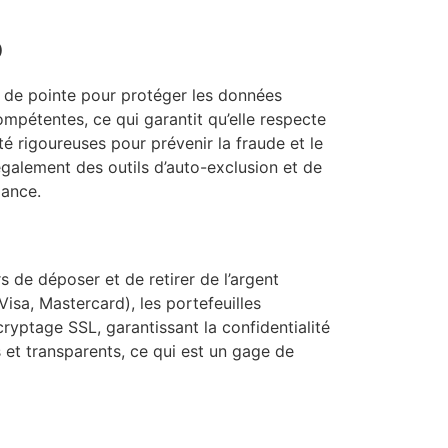
o
e de pointe pour protéger les données
ompétentes, ce qui garantit qu’elle respecte
 rigoureuses pour prévenir la fraude et le
galement des outils d’auto-exclusion et de
dance.
 de déposer et de retirer de l’argent
Visa, Mastercard), les portefeuilles
cryptage SSL, garantissant la confidentialité
 et transparents, ce qui est un gage de