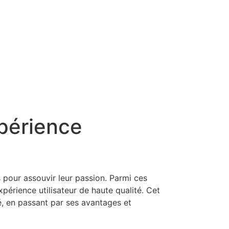
xpérience
s pour assouvir leur passion. Parmi ces
érience utilisateur de haute qualité. Cet
é, en passant par ses avantages et