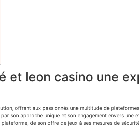
té et leon casino une e
olution, offrant aux passionnés une multitude de plateforme
 par son approche unique et son engagement envers une exp
te plateforme, de son offre de jeux à ses mesures de sécurit