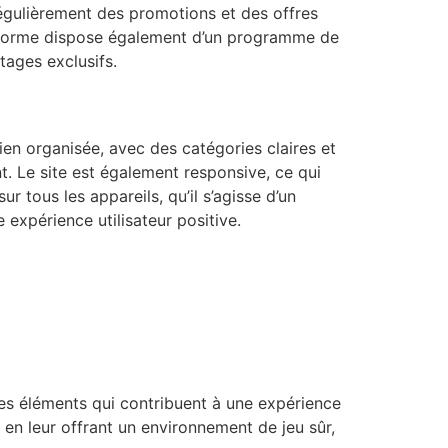
gulièrement des promotions et des offres
ateforme dispose également d’un programme de
tages exclusifs.
bien organisée, avec des catégories claires et
t. Le site est également responsive, ce qui
ur tous les appareils, qu’il s’agisse d’un
 expérience utilisateur positive.
les éléments qui contribuent à une expérience
 en leur offrant un environnement de jeu sûr,