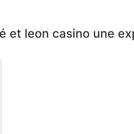
té et leon casino une e