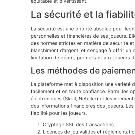
équitable et divertissant.
La sécurité et la fiabil
La sécurité est une priorité absolue pour
leon
personnelles et financières de ses joueurs. E
des normes strictes en matière de sécurité et
blanchiment d’argent, et s’engage à offrir u
limitation de dépôt, permettant aux joueurs d
Les méthodes de paiemen
La plateforme met à disposition une variété 
facilement et en toute confiance. Parmi les op
électroniques (Skrill, Neteller) et les vireme
des informations financières des joueurs. Les
fiabilité pour les joueurs.
Cryptage SSL des transactions
Licences de jeu valides et réglementatio