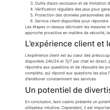
Outils d’auto-exclusion et de limitation 
Vérification régulière des jeux pour garan
Protection des données personnelles de
Service client disponible pour répondre
Les étapes ci-dessus décrivent les mesures 
approche proactive en matière de sécurité, la
L’expérience client et
L’expérience client est au cœur des préoccu
disponible 24h/24 et 7j/7 par chat en direct, 
répondre aux questions et de résoudre les pr
complète, qui répond aux questions les plus
d’améliorer constamment ses services.
Un potentiel de divert
En conclusion,
leon casino
présente un potenti
utilisateur intuitive. Cependant, il est impor