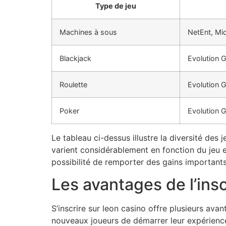
Type de jeu
Machines à sous
NetEnt, Mi
Blackjack
Evolution 
Roulette
Evolution 
Poker
Evolution 
Le tableau ci-dessus illustre la diversité des
varient considérablement en fonction du jeu e
possibilité de remporter des gains importants
Les avantages de l’insc
S’inscrire sur
leon casino
offre plusieurs avan
nouveaux joueurs de démarrer leur expérience