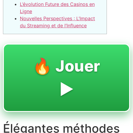
L’évolution Future des Casinos en
Ligne
Nouvelles Perspectives : L’Impact
du Streaming et de l’Influence
🔥 Jouer
▶️
Élégantes méthodes