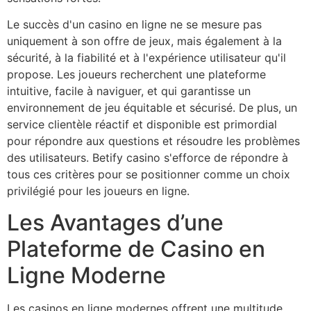
Le succès d'un casino en ligne ne se mesure pas
uniquement à son offre de jeux, mais également à la
sécurité, à la fiabilité et à l'expérience utilisateur qu'il
propose. Les joueurs recherchent une plateforme
intuitive, facile à naviguer, et qui garantisse un
environnement de jeu équitable et sécurisé. De plus, un
service clientèle réactif et disponible est primordial
pour répondre aux questions et résoudre les problèmes
des utilisateurs.
Betify casino
s'efforce de répondre à
tous ces critères pour se positionner comme un choix
privilégié pour les joueurs en ligne.
Les Avantages d’une
Plateforme de Casino en
Ligne Moderne
Les casinos en ligne modernes offrent une multitude