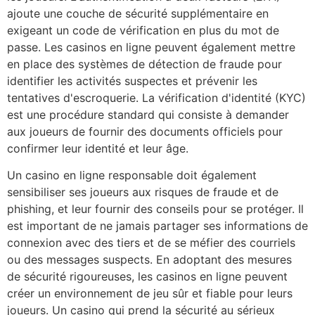
ajoute une couche de sécurité supplémentaire en
exigeant un code de vérification en plus du mot de
passe. Les casinos en ligne peuvent également mettre
en place des systèmes de détection de fraude pour
identifier les activités suspectes et prévenir les
tentatives d'escroquerie. La vérification d'identité (KYC)
est une procédure standard qui consiste à demander
aux joueurs de fournir des documents officiels pour
confirmer leur identité et leur âge.
Un casino en ligne responsable doit également
sensibiliser ses joueurs aux risques de fraude et de
phishing, et leur fournir des conseils pour se protéger. Il
est important de ne jamais partager ses informations de
connexion avec des tiers et de se méfier des courriels
ou des messages suspects. En adoptant des mesures
de sécurité rigoureuses, les casinos en ligne peuvent
créer un environnement de jeu sûr et fiable pour leurs
joueurs. Un casino qui prend la sécurité au sérieux