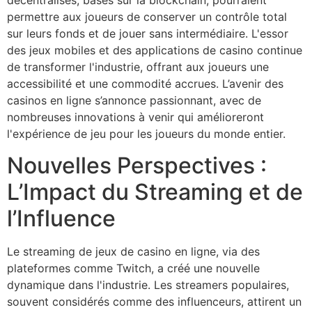
décentralisés, basés sur la blockchain, pourraient
permettre aux joueurs de conserver un contrôle total
sur leurs fonds et de jouer sans intermédiaire. L'essor
des jeux mobiles et des applications de casino continue
de transformer l'industrie, offrant aux joueurs une
accessibilité et une commodité accrues. L’avenir des
casinos en ligne s’annonce passionnant, avec de
nombreuses innovations à venir qui amélioreront
l'expérience de jeu pour les joueurs du monde entier.
Nouvelles Perspectives :
L’Impact du Streaming et de
l’Influence
Le streaming de jeux de casino en ligne, via des
plateformes comme Twitch, a créé une nouvelle
dynamique dans l'industrie. Les streamers populaires,
souvent considérés comme des influenceurs, attirent un