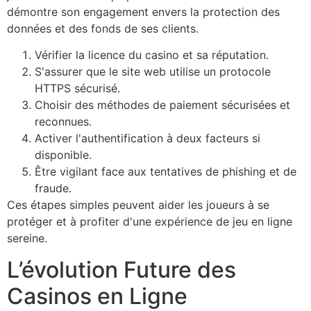
démontre son engagement envers la protection des
données et des fonds de ses clients.
Vérifier la licence du casino et sa réputation.
S'assurer que le site web utilise un protocole
HTTPS sécurisé.
Choisir des méthodes de paiement sécurisées et
reconnues.
Activer l'authentification à deux facteurs si
disponible.
Être vigilant face aux tentatives de phishing et de
fraude.
Ces étapes simples peuvent aider les joueurs à se
protéger et à profiter d'une expérience de jeu en ligne
sereine.
L’évolution Future des
Casinos en Ligne