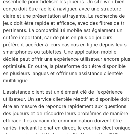
essentielle pour fidéliser les joueurs. Un site web bien
conçu doit être facile à naviguer, avec une structure
claire et une présentation attrayante. La recherche de
jeux doit être rapide et efficace, avec des filtres de tri
pertinents. La compatibilité mobile est également un
critère important, car de plus en plus de joueurs
préfèrent accéder à leurs casinos en ligne depuis leurs
smartphones ou tablettes. Une application mobile
dédiée peut offrir une expérience utilisateur encore plus
optimisée. En outre, la plateforme doit être disponible
en plusieurs langues et offrir une assistance clientèle
multilingue.
L'assistance client est un élément clé de l'expérience
utilisateur. Un service clientèle réactif et disponible doit
être en mesure de répondre rapidement aux questions
des joueurs et de résoudre leurs problèmes de manière
efficace. Les canaux de communication doivent être
variés, incluant le chat en direct, le courrier électronique