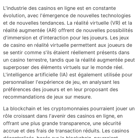
L'industrie des casinos en ligne est en constante
évolution, avec l'émergence de nouvelles technologies
et de nouvelles tendances. La réalité virtuelle (VR) et la
réalité augmentée (AR) offrent de nouvelles possibilités
d'immersion et d'interaction pour les joueurs. Les jeux
de casino en réalité virtuelle permettent aux joueurs de
se sentir comme s'ils étaient réellement présents dans
un casino terrestre, tandis que la réalité augmentée peut
superposer des éléments virtuels sur le monde réel.
L'intelligence artificielle (IA) est également utilisée pour
personnaliser l'expérience de jeu, en analysant les
préférences des joueurs et en leur proposant des
recommandations de jeux sur mesure.
La blockchain et les cryptomonnaies pourraient jouer un
rôle croissant dans l'avenir des casinos en ligne, en
offrant une plus grande transparence, une sécurité
accrue et des frais de transaction réduits. Les casinos