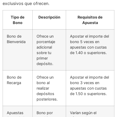
exclusivos que ofrecen.
Tipo de
Descripción
Requisitos de
Bono
Apuesta
Bono de
Ofrece un
Apostar el importe del
Bienvenida
porcentaje
bono 5 veces en
adicional
apuestas con cuotas
sobre tu
de 1.40 o superiores.
primer
depósito.
Bono de
Ofrece un
Apostar el importe del
Recarga
bono al
bono 3 veces en
realizar
apuestas con cuotas
depósitos
de 1.50 o superiores.
posteriores.
Apuestas
Bono por
Varían según el