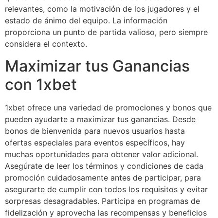
relevantes, como la motivación de los jugadores y el
estado de ánimo del equipo. La información
proporciona un punto de partida valioso, pero siempre
considera el contexto.
Maximizar tus Ganancias
con 1xbet
1xbet ofrece una variedad de promociones y bonos que
pueden ayudarte a maximizar tus ganancias. Desde
bonos de bienvenida para nuevos usuarios hasta
ofertas especiales para eventos específicos, hay
muchas oportunidades para obtener valor adicional.
Asegúrate de leer los términos y condiciones de cada
promoción cuidadosamente antes de participar, para
asegurarte de cumplir con todos los requisitos y evitar
sorpresas desagradables. Participa en programas de
fidelización y aprovecha las recompensas y beneficios