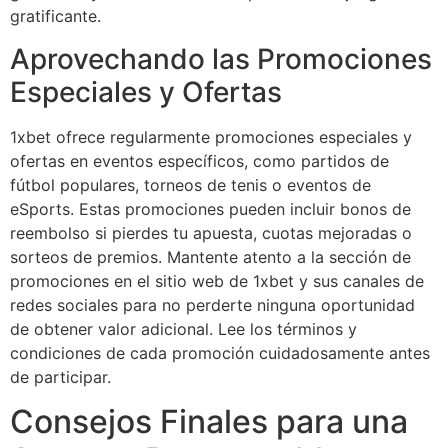
gratificante.
Aprovechando las Promociones
Especiales y Ofertas
1xbet ofrece regularmente promociones especiales y
ofertas en eventos específicos, como partidos de
fútbol populares, torneos de tenis o eventos de
eSports. Estas promociones pueden incluir bonos de
reembolso si pierdes tu apuesta, cuotas mejoradas o
sorteos de premios. Mantente atento a la sección de
promociones en el sitio web de 1xbet y sus canales de
redes sociales para no perderte ninguna oportunidad
de obtener valor adicional. Lee los términos y
condiciones de cada promoción cuidadosamente antes
de participar.
Consejos Finales para una