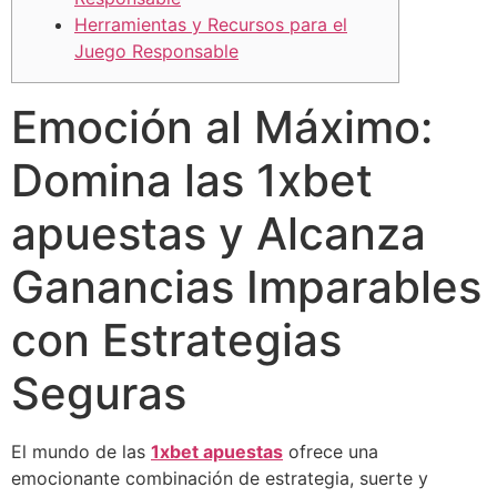
Herramientas y Recursos para el
Juego Responsable
Emoción al Máximo:
Domina las 1xbet
apuestas y Alcanza
Ganancias Imparables
con Estrategias
Seguras
El mundo de las
1xbet apuestas
ofrece una
emocionante combinación de estrategia, suerte y