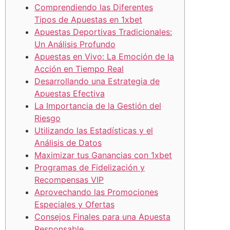
Comprendiendo las Diferentes
Tipos de Apuestas en 1xbet
Apuestas Deportivas Tradicionales:
Un Análisis Profundo
Apuestas en Vivo: La Emoción de la
Acción en Tiempo Real
Desarrollando una Estrategia de
Apuestas Efectiva
La Importancia de la Gestión del
Riesgo
Utilizando las Estadísticas y el
Análisis de Datos
Maximizar tus Ganancias con 1xbet
Programas de Fidelización y
Recompensas VIP
Aprovechando las Promociones
Especiales y Ofertas
Consejos Finales para una Apuesta
Responsable