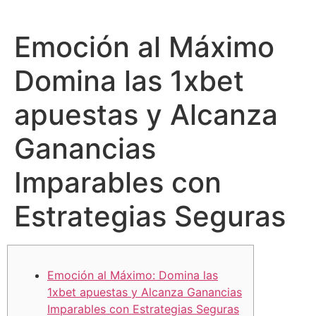
Emoción al Máximo
Domina las 1xbet
apuestas y Alcanza
Ganancias
Imparables con
Estrategias Seguras
Emoción al Máximo: Domina las
1xbet apuestas y Alcanza Ganancias
Imparables con Estrategias Seguras