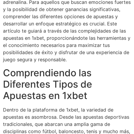
adrenalina. Para aquellos que buscan emociones fuertes
y la posibilidad de obtener ganancias significativas,
comprender las diferentes opciones de apuestas y
desarrollar un enfoque estratégico es crucial. Este
artículo te guiará a través de las complejidades de las
apuestas en 1xbet, proporcionándote las herramientas y
el conocimiento necesarios para maximizar tus
posibilidades de éxito y disfrutar de una experiencia de
juego segura y responsable.
Comprendiendo las
Diferentes Tipos de
Apuestas en 1xbet
Dentro de la plataforma de 1xbet, la variedad de
apuestas es asombrosa. Desde las apuestas deportivas
tradicionales, que abarcan una amplia gama de
disciplinas como fútbol, baloncesto, tenis y mucho más,