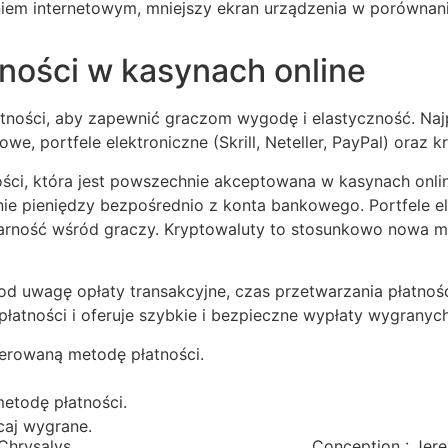
iem internetowym, mniejszy ekran urządzenia w porównan
ności w kasynach online
tności, aby zapewnić graczom wygodę i elastyczność. Najp
e, portfele elektroniczne (Skrill, Neteller, PayPal) oraz k
ości, która jest powszechnie akceptowana w kasynach onli
nie pieniędzy bezpośrednio z konta bankowego. Portfele e
larność wśród graczy. Kryptowaluty to stosunkowo nowa me
od uwagę opłaty transakcyjne, czas przetwarzania płatnoś
łatności i oferuje szybkie i bezpieczne wypłaty wygranych
ferowaną metodę płatności.
etodę płatności.
caj wygrane.
Chrysalys
Conception : Jer