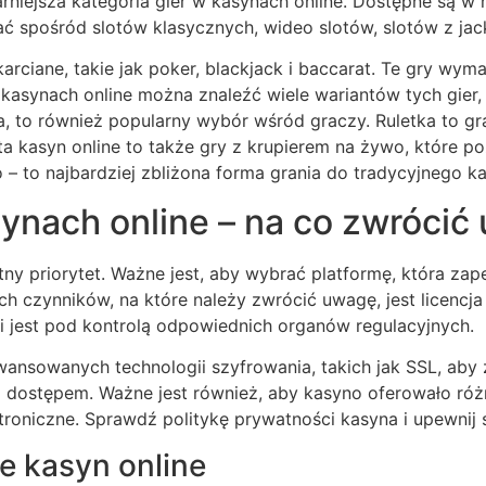
rniejsza kategoria gier w kasynach online. Dostępne są w
 spośród slotów klasycznych, wideo slotów, slotów z jac
karciane, takie jak poker, blackjack i baccarat. Te gry wy
W kasynach online można znaleźć wiele wariantów tych gi
a, to również popularny wybór wśród graczy. Ruletka to gr
a kasyn online to także gry z krupierem na żywo, które p
 – to najbardziej zbliżona forma grania do tradycyjnego k
nach online – na co zwrócić
ny priorytet. Ważne jest, aby wybrać platformę, która z
 czynników, na które należy zwrócić uwagę, jest licencja
i jest pod kontrolą odpowiednich organów regulacyjnych.
nsowanych technologii szyfrowania, takich jak SSL, aby 
dostępem. Ważne jest również, aby kasyno oferowało róż
troniczne. Sprawdź politykę prywatności kasyna i upewnij 
ne kasyn online