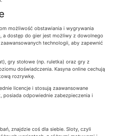
.
e
czom możliwość obstawiania i wygrywania
, a dostęp do gier jest możliwy z dowolnego
 z zaawansowanych technologii, aby zapewnić
), gry stołowe (np. ruletka) oraz gry z
 poziomu doświadczenia. Kasyna online cechują
tkową rozrywkę.
dnie licencje i stosują zaawansowane
z, posiada odpowiednie zabezpieczenia i
, znajdzie coś dla siebie. Sloty, czyli