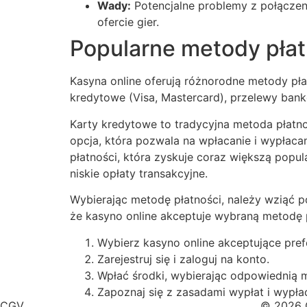
Wady:
Potencjalne problemy z połączen
ofercie gier.
Popularne metody płat
Kasyna online oferują różnorodne metody pła
kredytowe (Visa, Mastercard), przelewy bankow
Karty kredytowe to tradycyjna metoda płatn
opcja, która pozwala na wpłacanie i wypłaca
płatności, która zyskuje coraz większą popu
niskie opłaty transakcyjne.
Wybierając metodę płatności, należy wziąć p
że kasyno online akceptuje wybraną metodę p
Wybierz kasyno online akceptujące pre
Zarejestruj się i zaloguj na konto.
Wpłać środki, wybierając odpowiednią m
Zapoznaj się z zasadami wypłat i wypła
CGV
© 2026 