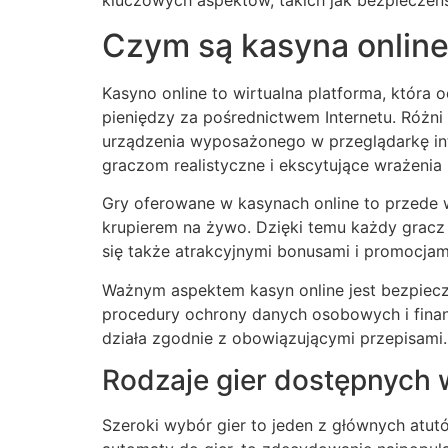
kluczowych aspektów, takich jak bezpieczeńst
Czym są kasyna online
Kasyno online to wirtualna platforma, która
pieniędzy za pośrednictwem Internetu. Różni
urządzenia wyposażonego w przeglądarkę inte
graczom realistyczne i ekscytujące wrażenia 
Gry oferowane w kasynach online to przede wsz
krupierem na żywo. Dzięki temu każdy gracz m
się także atrakcyjnymi bonusami i promocjam
Ważnym aspektem kasyn online jest bezpiecz
procedury ochrony danych osobowych i finans
działa zgodnie z obowiązującymi przepisami.
Rodzaje gier dostępnych 
Szeroki wybór gier to jeden z głównych atutó