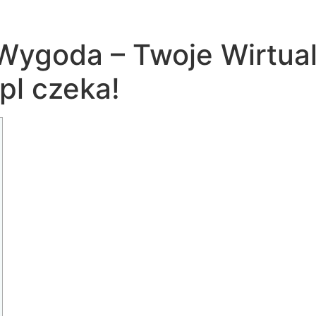
 Wygoda – Twoje Wirtua
pl czeka!