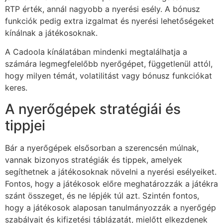
RTP érték, annál nagyobb a nyerési esély. A bónusz
funkciók pedig extra izgalmat és nyerési lehetőségeket
kínálnak a játékosoknak.
A Cadoola kínálatában mindenki megtalálhatja a
számára legmegfelelőbb nyerőgépet, függetlenül attól,
hogy milyen témát, volatilitást vagy bónusz funkciókat
keres.
A nyerőgépek stratégiái és
tippjei
Bár a nyerőgépek elsősorban a szerencsén múlnak,
vannak bizonyos stratégiák és tippek, amelyek
segíthetnek a játékosoknak növelni a nyerési esélyeiket.
Fontos, hogy a játékosok előre meghatározzák a játékra
szánt összeget, és ne lépjék túl azt. Szintén fontos,
hogy a játékosok alaposan tanulmányozzák a nyerőgép
szabályait és kifizetési táblázatát, mielőtt elkezdenek