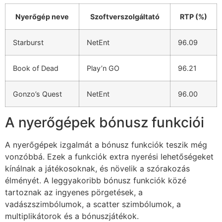
Nyerőgép neve
Szoftverszolgáltató
RTP (%)
Starburst
NetEnt
96.09
Book of Dead
Play’n GO
96.21
Gonzo’s Quest
NetEnt
96.00
A nyerőgépek bónusz funkciói
A nyerőgépek izgalmát a bónusz funkciók teszik még
vonzóbbá. Ezek a funkciók extra nyerési lehetőségeket
kínálnak a játékosoknak, és növelik a szórakozás
élményét. A leggyakoribb bónusz funkciók közé
tartoznak az ingyenes pörgetések, a
vadászszimbólumok, a scatter szimbólumok, a
multiplikátorok és a bónuszjátékok.