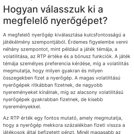
Hogyan válasszuk ki a
megfelelő nyerőgépet?
A megfelelő nyerőgép kiválasztása kulcsfontosságú a
játékélmény szempontjából. Érdemes figyelembe venni
néhány szempontot, mint például a játék témája, a
volatilitása, az RTP értéke és a bónusz funkciók. A játék
témája személyes preferencia kérdése, míg a volatilitás
megmutatja, hogy milyen gyakran és milyen
összegekben fizet a nyerőgép. A magas volatilitású
nyerőgépek ritkábban fizetnek, de nagyobb
nyereményeket kínálnak, míg az alacsony volatilitású
nyerőgépek gyakrabban fizetnek, de kisebb
nyereményekkel.
Az RTP érték egy fontos mutató, amely megmutatja,
hogy a nyerőgép mekkora százalékban fizeti vissza a
játékosok által befizetett pénzt. Minél magasabb az