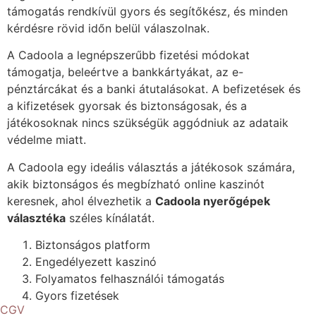
támogatás rendkívül gyors és segítőkész, és minden
kérdésre rövid időn belül válaszolnak.
A Cadoola a legnépszerűbb fizetési módokat
támogatja, beleértve a bankkártyákat, az e-
pénztárcákat és a banki átutalásokat. A befizetések és
a kifizetések gyorsak és biztonságosak, és a
játékosoknak nincs szükségük aggódniuk az adataik
védelme miatt.
A Cadoola egy ideális választás a játékosok számára,
akik biztonságos és megbízható online kaszinót
keresnek, ahol élvezhetik a
Cadoola nyerőgépek
választéka
széles kínálatát.
Biztonságos platform
Engedélyezett kaszinó
Folyamatos felhasználói támogatás
Gyors fizetések
CGV