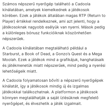
Számos népszerű nyerőgép található a Cadoola
kínálatában, amelyek kiemelkednek a játékosok
körében. Ezek a játékok általában magas RTP (Return to
Player) értékkel rendelkeznek, ami azt jelenti, hogy a
játékosoknak nagyobb esélyük van nyerni. Mások pedig
a különleges bónusz funkcióiknak köszönhetően
népszerűek.
A Cadoola kínálatában megtalálható például a
Starburst, a Book of Dead, a Gonzo’s Quest és a Mega
Moolah. Ezek a játékok mind a grafikájuk, hanghatásaik
és játékmenetük miatt népszerűek, mind pedig a nyerési
lehetőségeik miatt.
A Cadoola folyamatosan bővíti a népszerű nyerőgépek
kínálatát, így a játékosok mindig új és izgalmas
játékokkal találkozhatnak. A platformon a játékosok
könnyen megtalálhatják a saját ízlésüknek megfelelő
nyerőgépet, és élvezhetik a játék izgalmait.