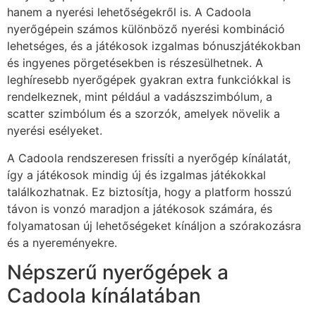
hanem a nyerési lehetőségekről is. A Cadoola
nyerőgépein számos különböző nyerési kombináció
lehetséges, és a játékosok izgalmas bónuszjátékokban
és ingyenes pörgetésekben is részesülhetnek. A
leghíresebb nyerőgépek gyakran extra funkciókkal is
rendelkeznek, mint például a vadászszimbólum, a
scatter szimbólum és a szorzók, amelyek növelik a
nyerési esélyeket.
A Cadoola rendszeresen frissíti a nyerőgép kínálatát,
így a játékosok mindig új és izgalmas játékokkal
találkozhatnak. Ez biztosítja, hogy a platform hosszú
távon is vonzó maradjon a játékosok számára, és
folyamatosan új lehetőségeket kínáljon a szórakozásra
és a nyereményekre.
Népszerű nyerőgépek a
Cadoola kínálatában