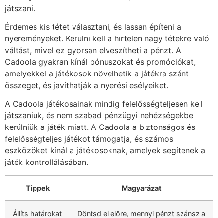
játszani.
Érdemes kis tétet választani, és lassan építeni a
nyereményeket. Kerülni kell a hirtelen nagy tétekre való
váltást, mivel ez gyorsan elveszítheti a pénzt. A
Cadoola gyakran kínál bónuszokat és promóciókat,
amelyekkel a játékosok növelhetik a játékra szánt
összeget, és javíthatják a nyerési esélyeiket.
A Cadoola játékosainak mindig felelősségteljesen kell
játszaniuk, és nem szabad pénzügyi nehézségekbe
kerülniük a játék miatt. A Cadoola a biztonságos és
felelősségteljes játékot támogatja, és számos
eszközöket kínál a játékosoknak, amelyek segítenek a
játék kontrollálásában.
Tippek
Magyarázat
Állíts határokat
Döntsd el előre, mennyi pénzt szánsz a