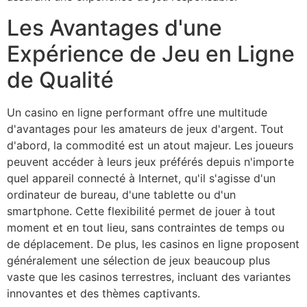
Les Avantages d'une
Expérience de Jeu en Ligne
de Qualité
Un casino en ligne performant offre une multitude
d'avantages pour les amateurs de jeux d'argent. Tout
d'abord, la commodité est un atout majeur. Les joueurs
peuvent accéder à leurs jeux préférés depuis n'importe
quel appareil connecté à Internet, qu'il s'agisse d'un
ordinateur de bureau, d'une tablette ou d'un
smartphone. Cette flexibilité permet de jouer à tout
moment et en tout lieu, sans contraintes de temps ou
de déplacement. De plus, les casinos en ligne proposent
généralement une sélection de jeux beaucoup plus
vaste que les casinos terrestres, incluant des variantes
innovantes et des thèmes captivants.