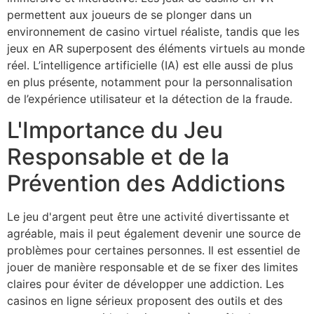
permettent aux joueurs de se plonger dans un
environnement de casino virtuel réaliste, tandis que les
jeux en AR superposent des éléments virtuels au monde
réel. L’intelligence artificielle (IA) est elle aussi de plus
en plus présente, notamment pour la personnalisation
de l’expérience utilisateur et la détection de la fraude.
L'Importance du Jeu
Responsable et de la
Prévention des Addictions
Le jeu d'argent peut être une activité divertissante et
agréable, mais il peut également devenir une source de
problèmes pour certaines personnes. Il est essentiel de
jouer de manière responsable et de se fixer des limites
claires pour éviter de développer une addiction. Les
casinos en ligne sérieux proposent des outils et des