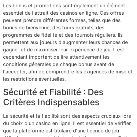
Les bonus et promotions sont également un élément
essentiel de l'attrait des casinos en ligne. Ces offres
peuvent prendre différentes formes, telles que des
bonus de bienvenue, des tours gratuits, des
programmes de fidélité et des tournois réguliers. Ils
permettent aux joueurs d'augmenter leurs chances de
gagner et de maximiser leur expérience de jeu. Il est
cependant important de lire attentivement les
conditions générales de chaque bonus avant de
l'accepter, afin de comprendre les exigences de mise et
les restrictions éventuelles.
Sécurité et Fiabilité : Des
Critères Indispensables
La sécurité et la fiabilité sont des aspects cruciaux lors
du choix d'un casino en ligne. Il est essentiel de vérifier
que la plateforme est titulaire d'une licence de jeu