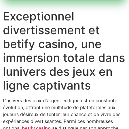
Exceptionnel
divertissement et
betify casino, une
immersion totale dans
lunivers des jeux en
ligne captivants
L'univers des jeux d'argent en ligne est en constante
évolution, offrant une multitude de plateformes aux
joueurs désireux de tenter leur chance et de vivre des
expériences divertissantes. Parmi ces nombreuses
options,
betify casino
se distingue par son approche