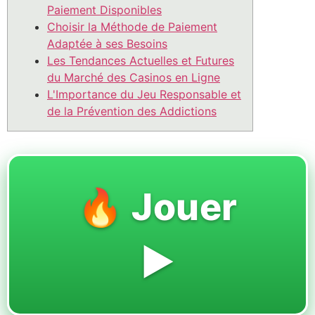
Paiement Disponibles
Choisir la Méthode de Paiement
Adaptée à ses Besoins
Les Tendances Actuelles et Futures
du Marché des Casinos en Ligne
L'Importance du Jeu Responsable et
de la Prévention des Addictions
🔥 Jouer
▶️