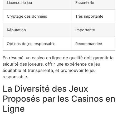
Licence de jeu
Essentielle
Cryptage des données
Très importante
Réputation
Importante
Options de jeu responsable
Recommandée
En résumé, un casino en ligne de qualité doit garantir la
sécurité des joueurs, offrir une expérience de jeu
équitable et transparente, et promouvoir le jeu
responsable.
La Diversité des Jeux
Proposés par les Casinos en
Ligne