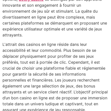
innovante et son engagement à fournir un
environnement de jeu sûr et stimulant. La quête du
divertissement en ligne peut être complexe, mais
certaines plateformes se démarquent en proposant une
expérience utilisateur optimale et une variété de jeux
attrayants.
L'attrait des casinos en ligne réside dans leur
accessibilité et leur commodité. Plus besoin de se
déplacer physiquement pour profiter de ses jeux
préférés, tout est à portée de clic. Cependant, il est
crucial de choisir une plateforme fiable et réglementée
pour garantir la sécurité de ses informations
personnelles et financières. Les joueurs recherchent
également une large sélection de jeux, des bonus
attrayants et un service client réactif. L’objectif principal
d’un bon casino en ligne est de proposer une immersion
totale dans un univers ludique et captivant, tout en
assurant une expérience de jeu responsable.