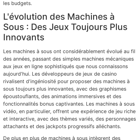
les budgets.
L'évolution des Machines à
Sous : Des Jeux Toujours Plus
Innovants
Les machines à sous ont considérablement évolué au fil
des années, passant des simples machines mécaniques
aux jeux en ligne sophistiqués que nous connaissons
aujourd'hui. Les développeurs de jeux de casino
rivalisent d'ingéniosité pour proposer des machines à
sous toujours plus innovantes, avec des graphismes
époustouflants, des animations immersives et des
fonctionnalités bonus captivantes. Les machines à sous
vidéo, en particulier, offrent une expérience de jeu riche
et interactive, avec des thèmes variés, des personnages
attachants et des jackpots progressifs alléchants.
De plus en plus de machines à sous intègrent des