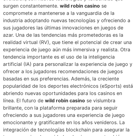
surgen constantemente.
wild robin casino
se
compromete a mantenerse a la vanguardia de la
industria adoptando nuevas tecnologías y ofreciendo a
sus jugadores las últimas innovaciones en juegos de
azar. Una de las tendencias más prometedoras es la
realidad virtual (RV), que tiene el potencial de crear una
experiencia de juego aún más inmersiva y realista. Otra
tendencia importante es el uso de la inteligencia
artificial (IA) para personalizar la experiencia de juego y
ofrecer a los jugadores recomendaciones de juegos
basadas en sus preferencias. Además, la creciente
popularidad de los deportes electrónicos (eSports) está
abriendo nuevas oportunidades para los casinos en
línea. El futuro de
wild robin casino
se vislumbra
brillante, con la plataforma preparada para seguir
ofreciendo a sus jugadores una experiencia de juego
emocionante y gratificante en los años venideros. La
integración de tecnologías blockchain para asegurar la