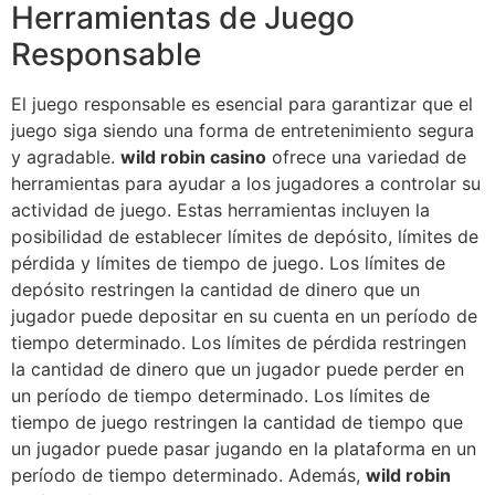
Herramientas de Juego
Responsable
El juego responsable es esencial para garantizar que el
juego siga siendo una forma de entretenimiento segura
y agradable.
wild robin casino
ofrece una variedad de
herramientas para ayudar a los jugadores a controlar su
actividad de juego. Estas herramientas incluyen la
posibilidad de establecer límites de depósito, límites de
pérdida y límites de tiempo de juego. Los límites de
depósito restringen la cantidad de dinero que un
jugador puede depositar en su cuenta en un período de
tiempo determinado. Los límites de pérdida restringen
la cantidad de dinero que un jugador puede perder en
un período de tiempo determinado. Los límites de
tiempo de juego restringen la cantidad de tiempo que
un jugador puede pasar jugando en la plataforma en un
período de tiempo determinado. Además,
wild robin