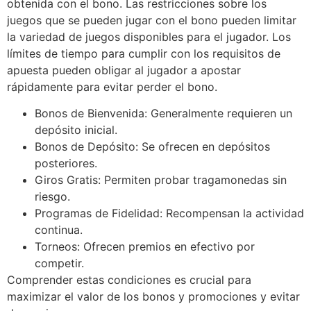
obtenida con el bono. Las restricciones sobre los
juegos que se pueden jugar con el bono pueden limitar
la variedad de juegos disponibles para el jugador. Los
límites de tiempo para cumplir con los requisitos de
apuesta pueden obligar al jugador a apostar
rápidamente para evitar perder el bono.
Bonos de Bienvenida: Generalmente requieren un
depósito inicial.
Bonos de Depósito: Se ofrecen en depósitos
posteriores.
Giros Gratis: Permiten probar tragamonedas sin
riesgo.
Programas de Fidelidad: Recompensan la actividad
continua.
Torneos: Ofrecen premios en efectivo por
competir.
Comprender estas condiciones es crucial para
maximizar el valor de los bonos y promociones y evitar