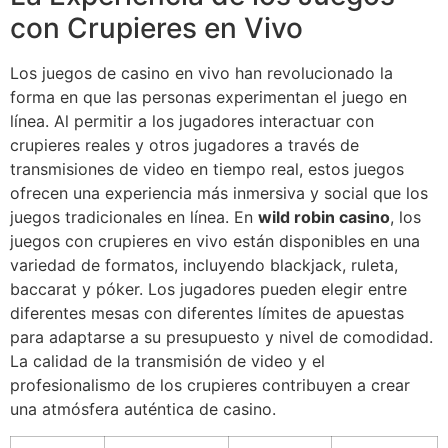
con Crupieres en Vivo
Los juegos de casino en vivo han revolucionado la
forma en que las personas experimentan el juego en
línea. Al permitir a los jugadores interactuar con
crupieres reales y otros jugadores a través de
transmisiones de video en tiempo real, estos juegos
ofrecen una experiencia más inmersiva y social que los
juegos tradicionales en línea. En
wild robin casino
, los
juegos con crupieres en vivo están disponibles en una
variedad de formatos, incluyendo blackjack, ruleta,
baccarat y póker. Los jugadores pueden elegir entre
diferentes mesas con diferentes límites de apuestas
para adaptarse a su presupuesto y nivel de comodidad.
La calidad de la transmisión de video y el
profesionalismo de los crupieres contribuyen a crear
una atmósfera auténtica de casino.