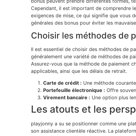
bonus peuvent prendre différentes formes, te
Cependant, il est important de comprendre le
exigences de mise, ce qui signifie que vous d
générales des bonus pour éviter les mauvaise
Choisir les méthodes de 
Il est essentiel de choisir des méthodes de p
généralement une variété de méthodes de paiem
Assurez-vous que la méthode de paiement chois
applicables, ainsi que les délais de retrait.
Carte de crédit :
Une méthode courante ma
Portefeuille électronique :
Offre souvent
Virement bancaire :
Une option plus len
Les atouts et les persp
playjonny a su se positionner comme une platef
son assistance clientèle réactive. La platef