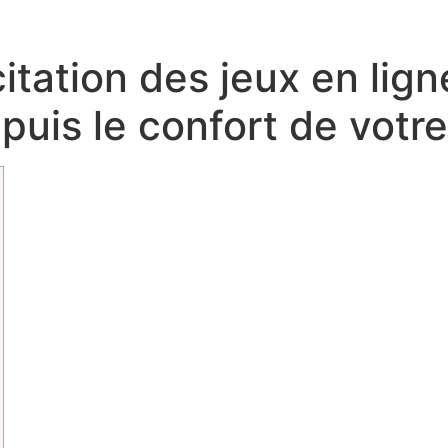
itation des jeux en lig
puis le confort de votre