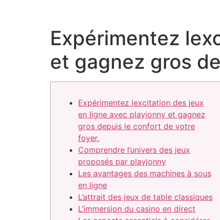
Expérimentez lexc
et gagnez gros de
Expérimentez lexcitation des jeux
en ligne avec playjonny et gagnez
gros depuis le confort de votre
foyer.
Comprendre l’univers des jeux
proposés par playjonny
Les avantages des machines à sous
en ligne
L’attrait des jeux de table classiques
L’immersion du casino en direct