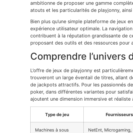
ambitionne de proposer une gamme complète pou
atouts et les particularités de playjonny, ains
Bien plus qu’une simple plateforme de jeux en
expérience utilisateur optimale. La navigation 
contribuent à la réputation grandissante de 
proposant des outils et des ressources pour ai
Comprendre l’univers 
L’offre de jeux de playjonny est particulière
trouveront un large éventail de titres, allant
de jackpots attractifs. Pour les passionnés d
poker, dans différentes variantes pour satisfa
ajoutent une dimension immersive et réaliste à
Type de jeu
Fournisseurs
Machines à sous
NetEnt, Microgaming,