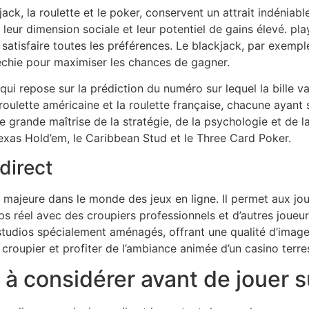
jack, la roulette et le poker, conservent un attrait indéniab
, leur dimension sociale et leur potentiel de gains élevé. p
 satisfaire toutes les préférences. Le blackjack, par exempl
léchie pour maximiser les chances de gagner.
qui repose sur la prédiction du numéro sur lequel la bille va 
a roulette américaine et la roulette française, chacune ayant
ne grande maîtrise de la stratégie, de la psychologie et de 
 Texas Hold’em, le Caribbean Stud et le Three Card Poker.
direct
 majeure dans le monde des jeux en ligne. Il permet aux jo
mps réel avec des croupiers professionnels et d’autres joueu
studios spécialement aménagés, offrant une qualité d’image
croupier et profiter de l’ambiance animée d’un casino terre
 à considérer avant de jouer s