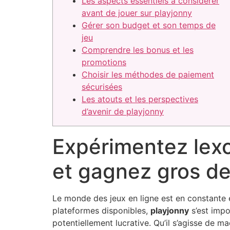
Les aspects essentiels à considérer
avant de jouer sur playjonny
Gérer son budget et son temps de
jeu
Comprendre les bonus et les
promotions
Choisir les méthodes de paiement
sécurisées
Les atouts et les perspectives
d’avenir de playjonny
Expérimentez lexc
et gagnez gros dep
Le monde des jeux en ligne est en constante 
plateformes disponibles,
playjonny
s’est impo
potentiellement lucrative. Qu’il s’agisse de m