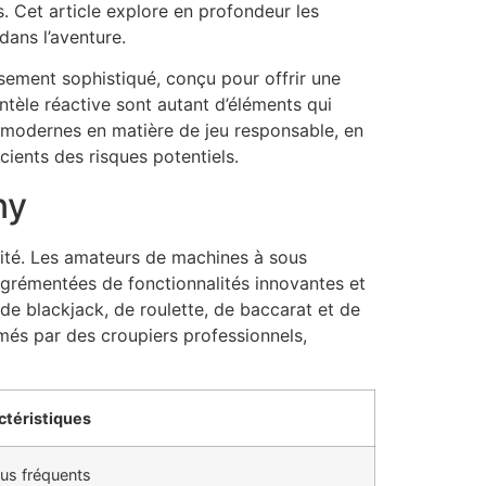
. Cet article explore en profondeur les
dans l’aventure.
ement sophistiqué, conçu pour offrir une
entèle réactive sont autant d’éléments qui
s modernes en matière de jeu responsable, en
cients des risques potentiels.
ny
rsité. Les amateurs de machines à sous
 agrémentées de fonctionnalités innovantes et
de blackjack, de roulette, de baccarat et de
imés par des croupiers professionnels,
ctéristiques
us fréquents