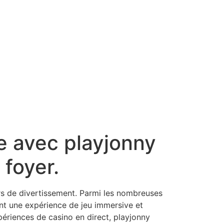
ne avec playjonny
 foyer.
urs de divertissement. Parmi les nombreuses
t une expérience de jeu immersive et
xpériences de casino en direct, playjonny