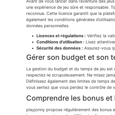
Avant de vous lancer dans l’aventure des jeux
une expérience de jeu sûre et responsable. To
reconnue. Cette licence garantit que la platef
également les conditions générales d’utilisati
données personnelles.
Licences et régulations :
Vérifiez la val
Conditions d’utilisation :
Lisez attentive
Sécurité des données :
Assurez-vous qu
Gérer son budget et son 
La gestion du budget et du temps de jeu est 
respectez-le scrupuleusement. Ne misez jamai
Définissez également des limites de temps de 
vous sentez que vous perdez le contrôle de vo
Comprendre les bonus et 
playjonny propose régulièrement des bonus et 